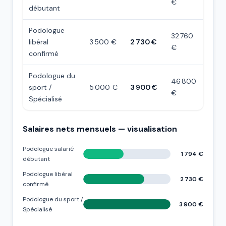
€
débutant
Podologue
32 760
libéral
3 500 €
2 730 €
€
confirmé
Podologue du
46 800
sport /
5 000 €
3 900 €
€
Spécialisé
Salaires nets mensuels — visualisation
Podologue salarié
1 794 €
débutant
Podologue libéral
2 730 €
confirmé
Podologue du sport /
3 900 €
Spécialisé