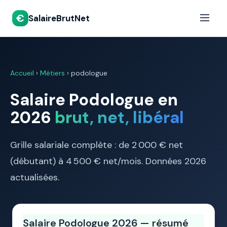
€
SalaireBrutNet
Accueil
›
Métiers
› podologue
Salaire Podologue en
2026
brut, net, libéral
Grille salariale complète : de 2 000 € net
(débutant) à 4 500 € net/mois. Données 2026
actualisées.
Salaire Podologue 2026 — résumé