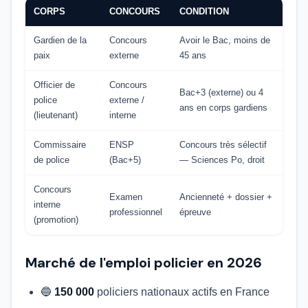
CORPS
CONCOURS
CONDITION
Gardien de la
Concours
Avoir le Bac, moins de
paix
externe
45 ans
Officier de
Concours
Bac+3 (externe) ou 4
police
externe /
ans en corps gardiens
(lieutenant)
interne
Commissaire
ENSP
Concours très sélectif
de police
(Bac+5)
— Sciences Po, droit
Concours
Examen
Ancienneté + dossier +
interne
professionnel
épreuve
(promotion)
Marché de l'emploi policier en 2026
🔵
150 000
policiers nationaux actifs en France