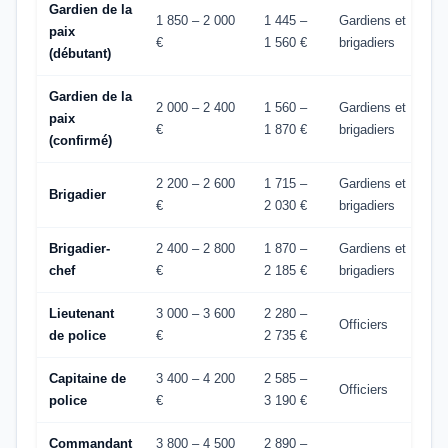
Gardien de la
1 850 – 2 000
1 445 –
Gardiens et
paix
€
1 560 €
brigadiers
(débutant)
Gardien de la
2 000 – 2 400
1 560 –
Gardiens et
paix
€
1 870 €
brigadiers
(confirmé)
2 200 – 2 600
1 715 –
Gardiens et
Brigadier
€
2 030 €
brigadiers
Brigadier-
2 400 – 2 800
1 870 –
Gardiens et
chef
€
2 185 €
brigadiers
Lieutenant
3 000 – 3 600
2 280 –
Officiers
de police
€
2 735 €
Capitaine de
3 400 – 4 200
2 585 –
Officiers
police
€
3 190 €
Commandant
3 800 – 4 500
2 890 –