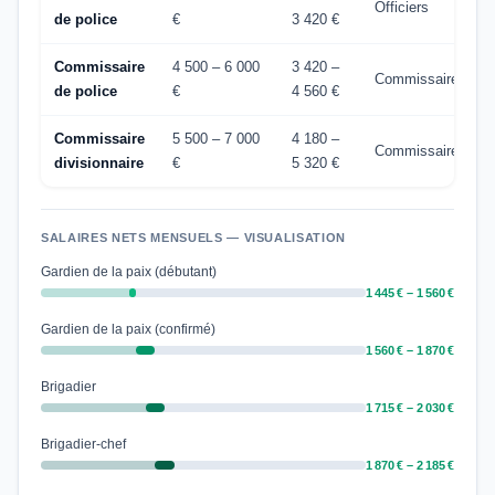
Officiers
de police
€
3 420 €
Commissaire
4 500 – 6 000
3 420 –
Commissaires
de police
€
4 560 €
Commissaire
5 500 – 7 000
4 180 –
Commissaires
divisionnaire
€
5 320 €
SALAIRES NETS MENSUELS — VISUALISATION
Gardien de la paix (débutant)
1 445 € – 1 560 €
Gardien de la paix (confirmé)
1 560 € – 1 870 €
Brigadier
1 715 € – 2 030 €
Brigadier-chef
1 870 € – 2 185 €