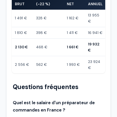
BRUT
(~22 %)
NET
ANNUEL
13 955
1 491 €
328 €
1 162 €
€
1 810 €
398 €
1 411 €
16 941 €
19 932
2 130 €
468 €
1 661 €
€
23 924
2 556 €
562 €
1 993 €
€
Questions fréquentes
Quel est le salaire d'un préparateur de
commandes en France ?