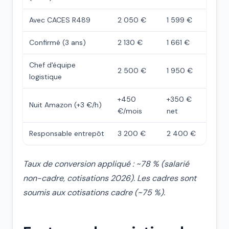
Avec CACES R489
2 050 €
1 599 €
Confirmé (3 ans)
2 130 €
1 661 €
Chef d'équipe
2 500 €
1 950 €
logistique
+450
+350 €
Nuit Amazon (+3 €/h)
€/mois
net
Responsable entrepôt
3 200 €
2 400 €
Taux de conversion appliqué : ~78 % (salarié
non-cadre, cotisations 2026). Les cadres sont
soumis aux cotisations cadre (~75 %).