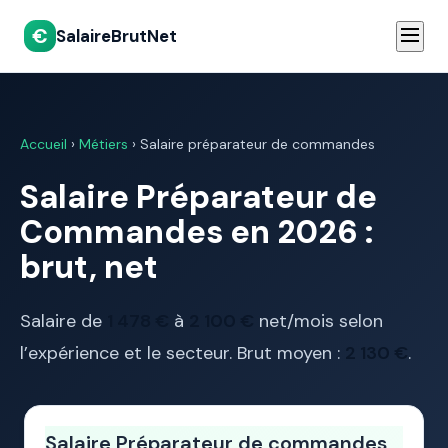
€
SalaireBrutNet
Accueil
›
Métiers
› Salaire préparateur de commandes
Salaire Préparateur de
Commandes en 2026 :
brut, net
Salaire de
1 478 €
à
2 100 €
net/mois selon
l’expérience et le secteur. Brut moyen :
2 130 €
.
Salaire Préparateur de commandes