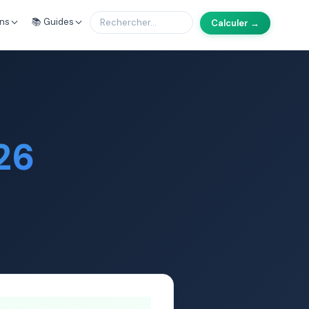
ons
📚 Guides
Calculer →
26