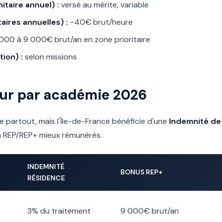
taire annuel) :
versé au mérite, variable
ires annuelles) :
~40€ brut/heure
000 à 9 000€ brut/an en zone prioritaire
ion) :
selon missions
eur par académie 2026
que partout, mais l'Île-de-France bénéficie d'une
Indemnité de 
n REP/REP+ mieux rémunérés.
INDEMNITÉ
BONUS REP+
RÉSIDENCE
3% du traitement
9 000€ brut/an