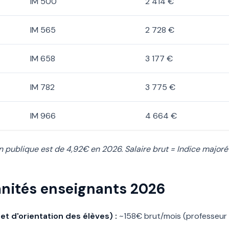
IM 500
2 414 €
IM 565
2 728 €
IM 658
3 177 €
IM 782
3 775 €
IM 966
4 664 €
on publique est de 4,92€ en 2026. Salaire brut = Indice majoré 
mnités enseignants 2026
et d'orientation des élèves) :
~158€ brut/mois (professeur p