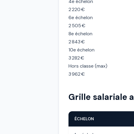
4e échelon
2 220 €
6e échelon
2 505 €
8e échelon
2 843 €
10e échelon
3 282 €
Hors classe (max)
3 962 €
Grille salarial
ÉCHELON