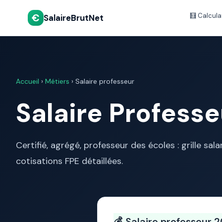
€
🧮 Calcula
SalaireBrutNet
Accueil
›
Métiers
› Salaire professeur
Salaire Profess
Certifié, agrégé, professeur des écoles : grille sa
cotisations FPE détaillées.
💰 Salaire professeur