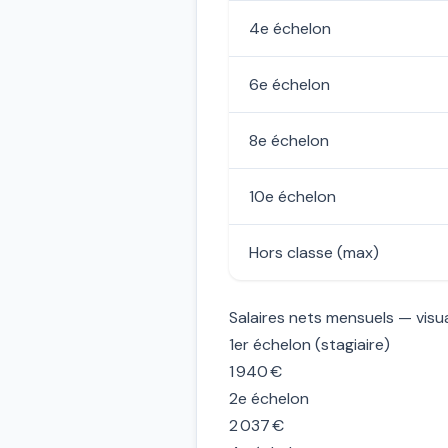
4e échelon
6e échelon
8e échelon
10e échelon
Hors classe (max)
Salaires nets mensuels — visua
1er échelon (stagiaire)
1 940 €
2e échelon
2 037 €