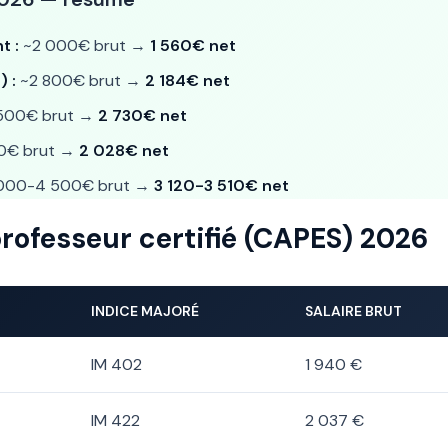
t :
~2 000€ brut →
1 560€ net
) :
~2 800€ brut →
2 184€ net
500€ brut →
2 730€ net
0€ brut →
2 028€ net
000-4 500€ brut →
3 120-3 510€ net
 professeur certifié (CAPES) 2026
INDICE MAJORÉ
SALAIRE BRUT
IM 402
1 940 €
IM 422
2 037 €