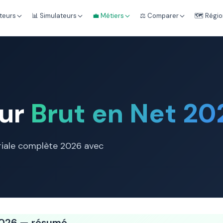
teurs
📊 Simulateurs
💼 Métiers
⚖️ Comparer
🗺️ Régi
eur
Brut en Net 20
lariale complète 2026 avec
 2026 — résumé