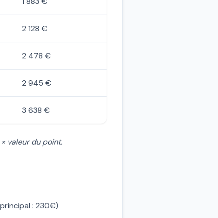
1 883 €
2 128 €
2 478 €
2 945 €
3 638 €
× valeur du point.
rincipal : 230€)