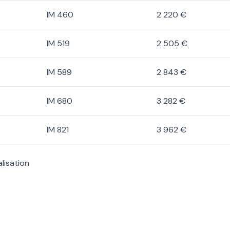
IM 460
2 220 €
IM 519
2 505 €
IM 589
2 843 €
IM 680
3 282 €
IM 821
3 962 €
lisation