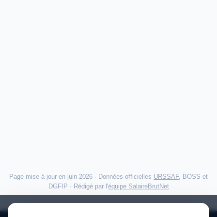
Page mise à jour en juin 2026 · Données officielles
URSSAF
, BOSS et
DGFIP · Rédigé par l'
équipe SalaireBrutNet