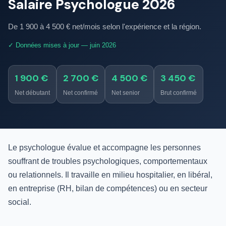
Salaire Psychologue 2026
De 1 900 à 4 500 € net/mois selon l'expérience et la région.
✓ Données mises à jour — juin 2026
1 900 €
2 700 €
4 500 €
3 450 €
Net débutant
Net confirmé
Net senior
Brut confirmé
Le psychologue évalue et accompagne les personnes
souffrant de troubles psychologiques, comportementaux
ou relationnels. Il travaille en milieu hospitalier, en libéral,
en entreprise (RH, bilan de compétences) ou en secteur
social.