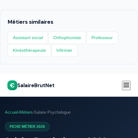
Métiers similaires
Assistant social
Orthophoniste
Professeur
Kinésithérapeute
Infirmier
€
SalaireBrutNet
Accueil
›
Métiers
›
Salaire Psychologue
FICHE MÉTIER 2026