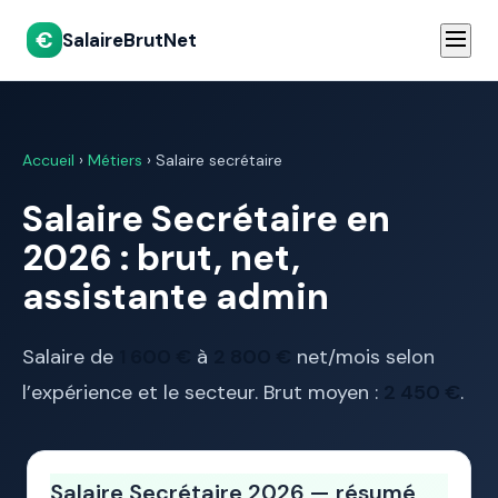
€
SalaireBrutNet
Accueil
›
Métiers
› Salaire secrétaire
Salaire Secrétaire en
2026 : brut, net,
assistante admin
Salaire de
1 600 €
à
2 800 €
net/mois selon
l’expérience et le secteur. Brut moyen :
2 450 €
.
Salaire Secrétaire 2026 — résumé