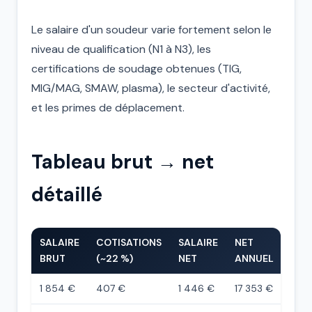
Le salaire d'un soudeur varie fortement selon le
niveau de qualification (N1 à N3), les
certifications de soudage obtenues (TIG,
MIG/MAG, SMAW, plasma), le secteur d'activité,
et les primes de déplacement.
Tableau brut → net
détaillé
SALAIRE
COTISATIONS
SALAIRE
NET
BRUT
(~22 %)
NET
ANNUEL
1 854 €
407 €
1 446 €
17 353 €