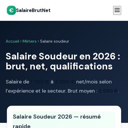
€
SalaireBrutNet
Accueil
›
Métiers
› Salaire soudeur
Salaire Soudeur en 2026 :
brut, net, qualifications
Salaire de
1 700 €
à
3 200 €
net/mois selon
l’expérience et le secteur. Brut moyen :
2 650 €
.
Salaire Soudeur 2026 — résumé
rapide