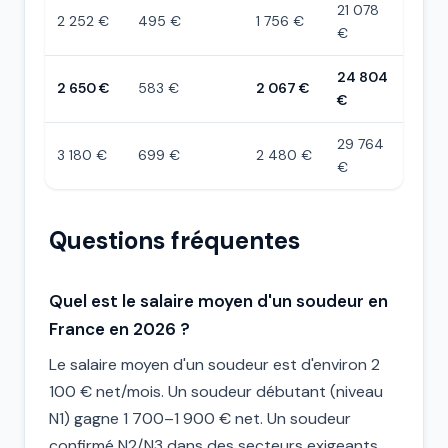
21 078
2 252 €
495 €
1 756 €
€
24 804
2 650 €
583 €
2 067 €
€
29 764
3 180 €
699 €
2 480 €
€
Questions fréquentes
Quel est le salaire moyen d'un soudeur en
France en 2026 ?
Le salaire moyen d'un soudeur est d'environ 2
100 € net/mois. Un soudeur débutant (niveau
N1) gagne 1 700–1 900 € net. Un soudeur
confirmé N2/N3 dans des secteurs exigeants