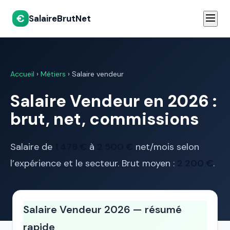
€
SalaireBrutNet
Accueil
›
Métiers
› Salaire vendeur
Salaire Vendeur en 2026 :
brut, net, commissions
Salaire de
1 478 €
à
2 500 €
net/mois selon
l’expérience et le secteur. Brut moyen :
2 200 €
.
Salaire Vendeur 2026 — résumé
rapide