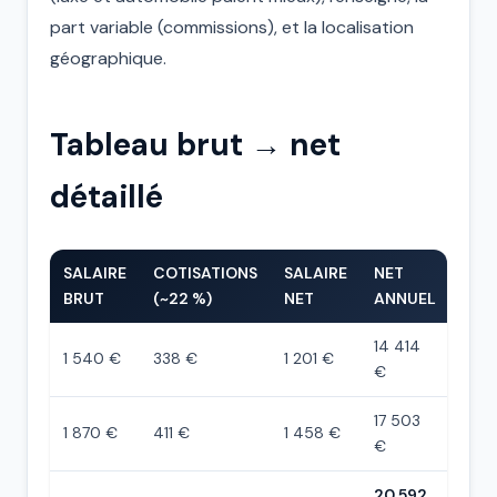
part variable (commissions), et la localisation
géographique.
Tableau brut → net
détaillé
SALAIRE
COTISATIONS
SALAIRE
NET
BRUT
(~22 %)
NET
ANNUEL
14 414
1 540 €
338 €
1 201 €
€
17 503
1 870 €
411 €
1 458 €
€
20 592