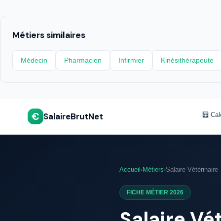
Métiers similaires
Médecin
Pharmacien
Infirmier
Kinésithérapeute
€
SalaireBrutNet
🧮 Cal
Accueil
›
Métiers
›
Salaire Vétérinaire
FICHE MÉTIER 2026
Salaire Vé