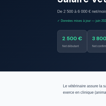
De 2 500 à 6 000 € net/mois
✓ Données mises à jour — juin 20
2 500 €
3 80
Net débutant
Net confir
Le vétérinaire assure la s
exerce en clinique (anima