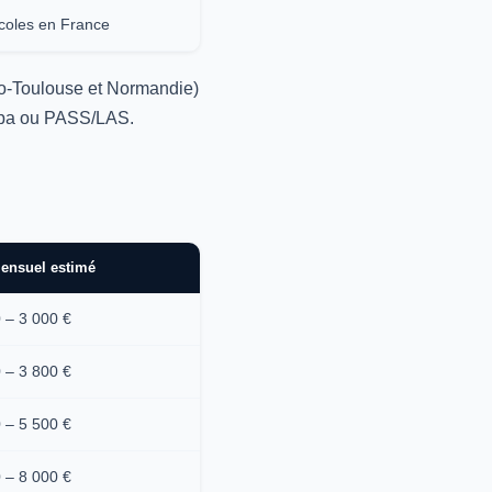
coles en France
ro-Toulouse et Normandie)
prépa ou PASS/LAS.
ensuel estimé
 – 3 000 €
 – 3 800 €
 – 5 500 €
 – 8 000 €