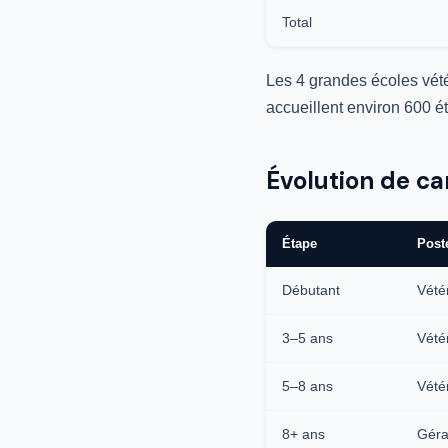
Total
Les 4 grandes écoles vét
accueillent environ 600 é
Évolution de ca
Étape
Post
Débutant
Vétér
3–5 ans
Vété
5–8 ans
Vétér
8+ ans
Géran