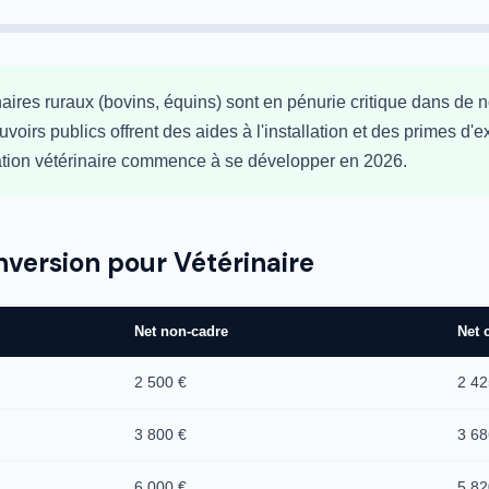
aires ruraux (bovins, équins) sont en pénurie critique dans de
oirs publics offrent des aides à l'installation et des primes d'
ation vétérinaire commence à se développer en 2026.
nversion pour Vétérinaire
Net non-cadre
Net 
2 500 €
2 42
3 800 €
3 68
6 000 €
5 82