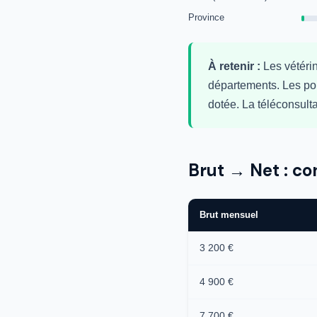
Province
À retenir :
Les vétérin
départements. Les pouv
dotée. La téléconsult
Brut → Net : co
Brut mensuel
3 200 €
4 900 €
7 700 €