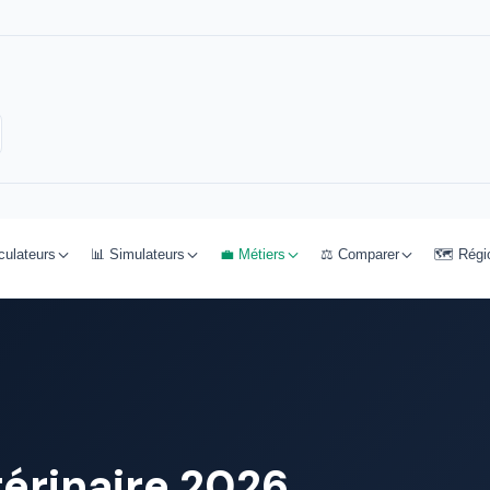
culateurs
📊 Simulateurs
💼 Métiers
⚖️ Comparer
🗺️ Régi
térinaire 2026