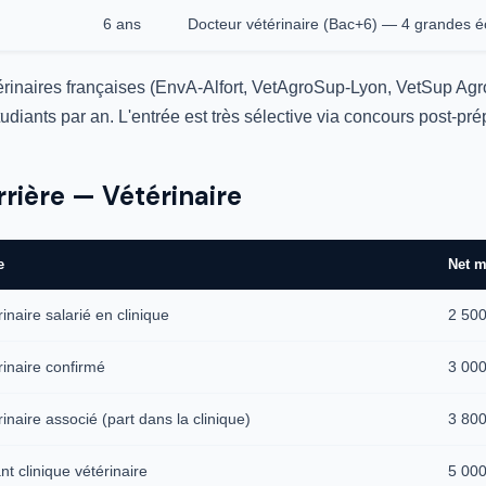
6 ans
Docteur vétérinaire (Bac+6) — 4 grandes é
érinaires françaises (EnvA-Alfort, VetAgroSup-Lyon, VetSup Ag
tudiants par an. L'entrée est très sélective via concours post-
rrière — Vétérinaire
e
Net m
inaire salarié en clinique
2 500
rinaire confirmé
3 000
inaire associé (part dans la clinique)
3 800
t clinique vétérinaire
5 000