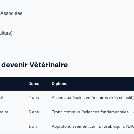
s Associées
lture)
devenir Vétérinaire
Durée
Diplôme
AS
2 ans
Accès aux écoles vétérinaires (très sélectif)
naire
5 ans
Tronc commun (sciences fondamentales + c
1 an
Approfondissement canin, rural, équin, N