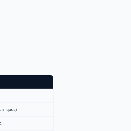
liniques)
AC…