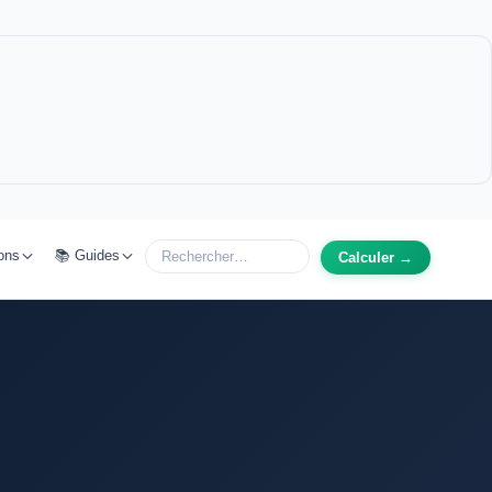
ons
📚 Guides
Calculer →