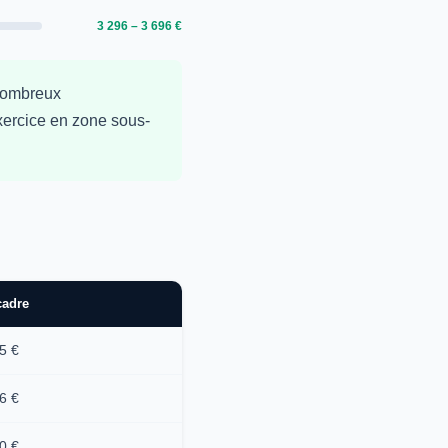
3 296 – 3 696 €
 nombreux
exercice en zone sous-
cadre
5 €
6 €
0 €