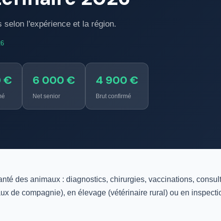
 selon l'expérience et la région.
26
0 €
6 000 €
4 900 €
mé
Net senior
Brut confirmé
anté des animaux : diagnostics, chirurgies, vaccinations, consult
ux de compagnie), en élevage (vétérinaire rural) ou en inspectio