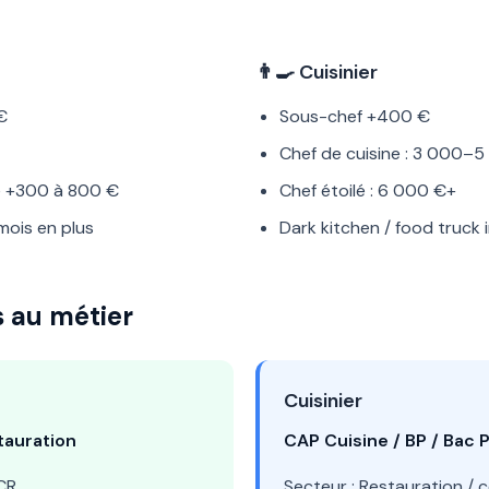
👨‍🍳 Cuisinier
€
Sous-chef +400 €
Chef de cuisine : 3 000–
e +300 à 800 €
Chef étoilé : 6 000 €+
mois en plus
Dark kitchen / food truck
s au métier
Cuisinier
tauration
CAP Cuisine / BP / Bac 
HCR
Secteur : Restauration / co