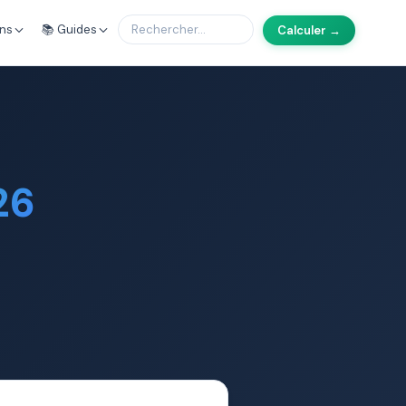
ons
📚 Guides
Calculer →
26