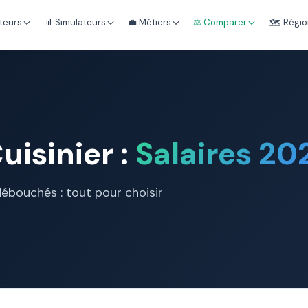
teurs
📊 Simulateurs
💼 Métiers
⚖️ Comparer
🗺️ Régi
Cuisinier :
Salaires 20
 débouchés : tout pour choisir