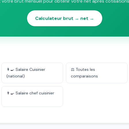
 votre brut mensuel pour obtenir votre net après cotisation
Calculateur brut → net →
👨‍🍳 Salaire Cuisinier
⚖️ Toutes les
(national)
comparaisons
👨‍🍳 Salaire chef cuisinier