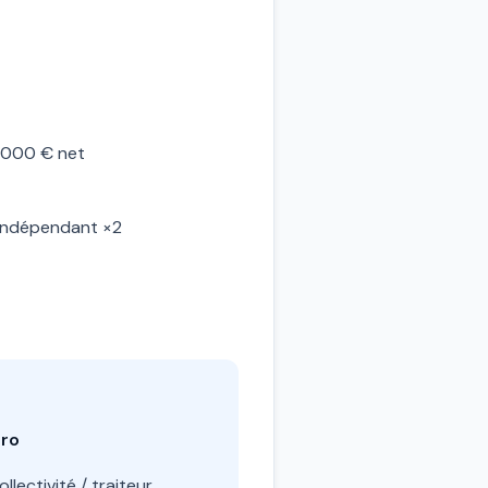
5 000 € net
 indépendant ×2
Pro
llectivité / traiteur