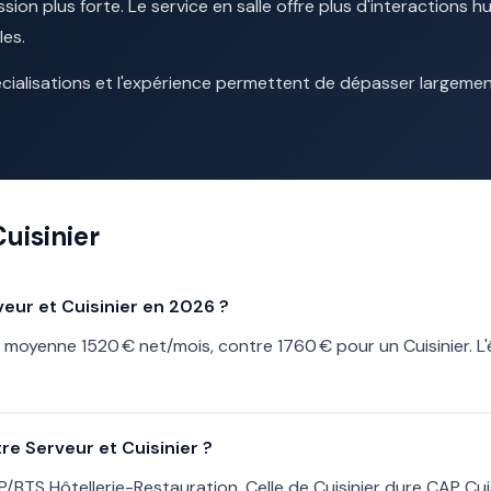
ion plus forte. Le service en salle offre plus d'interactions 
les.
écialisations et l'expérience permettent de dépasser largemen
uisinier
veur et Cuisinier en 2026 ?
moyenne 1520 € net/mois, contre 1760 € pour un Cuisinier. L'
re Serveur et Cuisinier ?
BTS Hôtellerie-Restauration. Celle de Cuisinier dure CAP Cuis