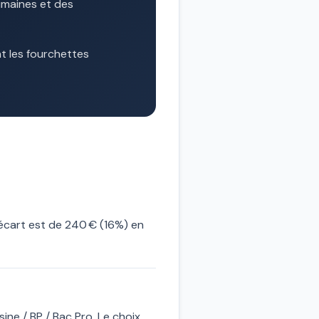
humaines et des
t les fourchettes
écart est de 240 € (16%) en
ine / BP / Bac Pro. Le choix