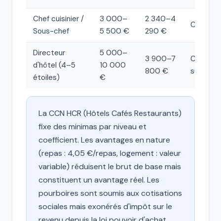
Chef cuisinier /
3 000–
2 340–4
Cadre
Sous-chef
5 500 €
290 €
Directeur
5 000–
3 900–7
Cadre
d'hôtel (4–5
10 000
800 €
supérieu
étoiles)
€
La CCN HCR (Hôtels Cafés Restaurants)
fixe des minimas par niveau et
coefficient. Les avantages en nature
(repas : 4,05 €/repas, logement : valeur
variable) réduisent le brut de base mais
constituent un avantage réel. Les
pourboires sont soumis aux cotisations
sociales mais exonérés d'impôt sur le
revenu depuis la loi pouvoir d'achat