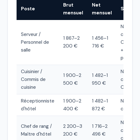
Brut
Net
Poste
Statut
mensuel
mensuel
Non-
Serveur /
cadre,
1 867–2
1 456–1
Personnel de
CCN HC
200 €
716 €
salle
+
pourboir
Cuisinier /
Non-
1 900–2
1 482–1
Commis de
cadre,
500 €
950 €
cuisine
CCN HC
Réceptionniste
1 900–2
1 482–1
Non-
d'hôtel
400 €
872 €
cadre
Non-
Chef de rang /
2 200–3
1 716–2
cadre ou
Maître d'hôtel
200 €
496 €
cadre