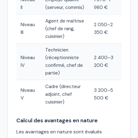
II
(serveur, commis)
960 €
Agent de maîtrise
Niveau
2 050–2
(chef de rang,
III
350 €
cuisinier)
Technicien
Niveau
(réceptionniste
2 400–3
IV
confirmé, chef de
200 €
partie)
Cadre (directeur
Niveau
3 200–5
adjoint, chef
V
500 €
cuisinier)
Calcul des avantages en nature
Les avantages en nature sont évalués