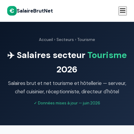
€
SalaireBrutNet
Accueil
›
Secteurs
› Tourisme
✈️ Salaires secteur
Tourisme
2026
Salaires brut et net tourisme et hôtellerie — serveur,
chef cuisinier, réceptionniste, directeur d'hôtel
✓ Données mises à jour — juin 2026