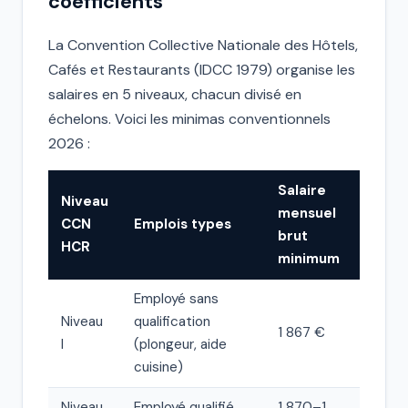
coefficients
La Convention Collective Nationale des Hôtels,
Cafés et Restaurants (IDCC 1979) organise les
salaires en 5 niveaux, chacun divisé en
échelons. Voici les minimas conventionnels
2026 :
Salaire
Niveau
mensuel
CCN
Emplois types
brut
HCR
minimum
Employé sans
Niveau
qualification
1 867 €
I
(plongeur, aide
cuisine)
Niveau
Employé qualifié
1 870–1