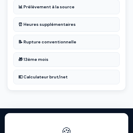
📊 Prélèvement à la source
⏰ Heures supplémentaires
📝 Rupture conventionnelle
🎁 13ème mois
💶 Calculateur brut/net
Politique de confidentialité
·
Mentions légales
·
À propos
·
Contact
·
FAQ
·
Aide
·
Blog
·
🍪
Presse
·
© 2026 SalaireBrutNet
·
Cookies