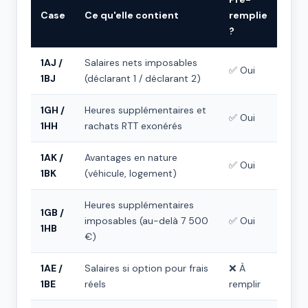
Case
Ce qu'elle contient
remplie
?
1AJ /
Salaires nets imposables
✅ Oui
1BJ
(déclarant 1 / déclarant 2)
1GH /
Heures supplémentaires et
✅ Oui
1HH
rachats RTT exonérés
1AK /
Avantages en nature
✅ Oui
1BK
(véhicule, logement)
Heures supplémentaires
1GB /
imposables (au-delà 7 500
✅ Oui
1HB
€)
1AE /
Salaires si option pour frais
❌ À
1BE
réels
remplir