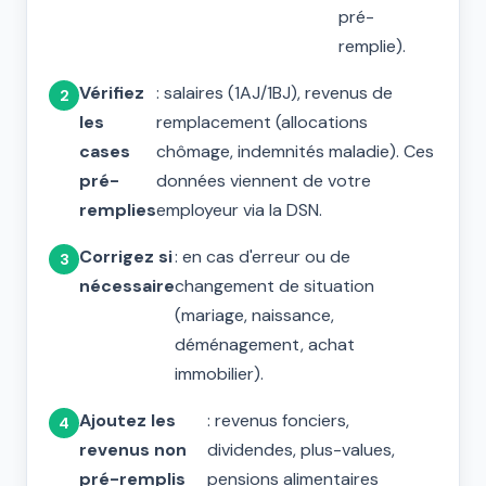
pré-
remplie).
Vérifiez
: salaires (1AJ/1BJ), revenus de
les
remplacement (allocations
cases
chômage, indemnités maladie). Ces
pré-
données viennent de votre
remplies
employeur via la DSN.
Corrigez si
: en cas d'erreur ou de
nécessaire
changement de situation
(mariage, naissance,
déménagement, achat
immobilier).
Ajoutez les
: revenus fonciers,
revenus non
dividendes, plus-values,
pré-remplis
pensions alimentaires