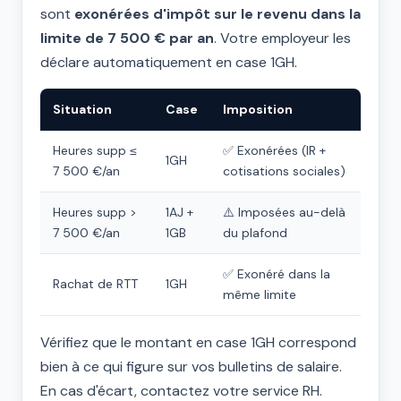
sont
exonérées d'impôt sur le revenu dans la
limite de 7 500 € par an
. Votre employeur les
déclare automatiquement en case 1GH.
Situation
Case
Imposition
Heures supp ≤
✅ Exonérées (IR +
1GH
7 500 €/an
cotisations sociales)
Heures supp >
1AJ +
⚠️ Imposées au-delà
7 500 €/an
1GB
du plafond
✅ Exonéré dans la
Rachat de RTT
1GH
même limite
Vérifiez que le montant en case 1GH correspond
bien à ce qui figure sur vos bulletins de salaire.
En cas d'écart, contactez votre service RH.