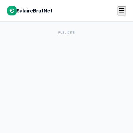
€
SalaireBrutNet
PUBLICITÉ