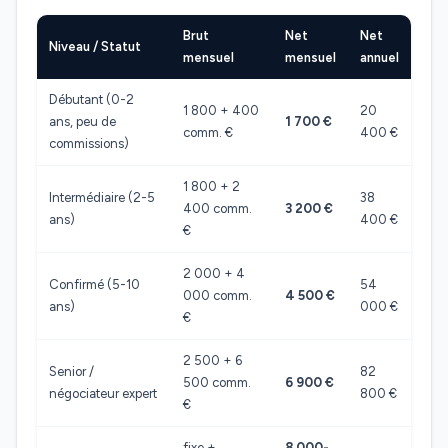
Brut
Net
Net
Niveau / Statut
mensuel
mensuel
annuel
Débutant (0-2
1 800 + 400
20
ans, peu de
1 700 €
comm. €
400 €
commissions)
1 800 + 2
Intermédiaire (2-5
38
400 comm.
3 200 €
ans)
400 €
€
2 000 + 4
Confirmé (5-10
54
000 comm.
4 500 €
ans)
000 €
€
2 500 + 6
Senior /
82
500 comm.
6 900 €
négociateur expert
800 €
€
fixe +
8 000-