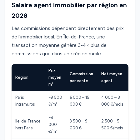
Salaire agent immobilier par région en
2026
Les commissions dépendent directement des prix
de l'immobilier local. En Île-de-France, une
transaction moyenne génère 3-4× plus de
commissions que dans une région rurale :
Prix
Commission
Net moyen
Région
moyen
par vente
agent
m²
Paris
~9 500
6 000 – 15
4 000 – 8
intramuros
€/m²
000 €
000 €/mois
~4
Île-de-France
3 500 – 9
2 500 – 5
000
hors Paris
000 €
500 €/mois
€/m²