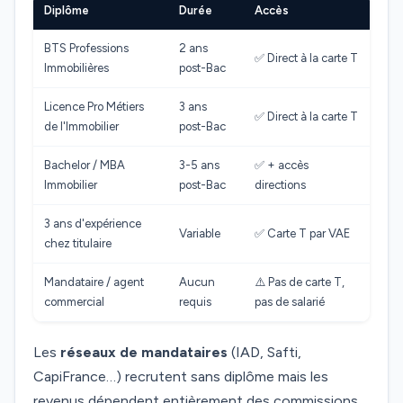
Diplôme
Durée
Accès
BTS Professions
2 ans
✅ Direct à la carte T
Immobilières
post-Bac
Licence Pro Métiers
3 ans
✅ Direct à la carte T
de l'Immobilier
post-Bac
Bachelor / MBA
3-5 ans
✅ + accès
Immobilier
post-Bac
directions
3 ans d'expérience
Variable
✅ Carte T par VAE
chez titulaire
Mandataire / agent
Aucun
⚠️ Pas de carte T,
commercial
requis
pas de salarié
Les
réseaux de mandataires
(IAD, Safti,
CapiFrance…) recrutent sans diplôme mais les
revenus dépendent entièrement des commissions