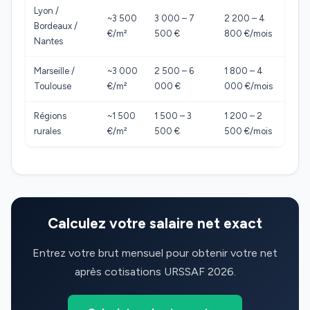
Lyon /
~3 500
3 000 – 7
2 200 – 4
Bordeaux /
€/m²
500 €
800 €/mois
Nantes
Marseille /
~3 000
2 500 – 6
1 800 – 4
Toulouse
€/m²
000 €
000 €/mois
Régions
~1 500
1 500 – 3
1 200 – 2
rurales
€/m²
500 €
500 €/mois
Calculez votre salaire net exact
Entrez votre brut mensuel pour obtenir votre net
après cotisations URSSAF 2026.