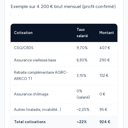
Exemple sur 4 200 € brut mensuel (profil confirmé)
:
Taux
Cotisation
Montant
salarié
CSG/CRDS
9,70%
407 €
Assurance vieillesse base
6,90%
290 €
Retraite complémentaire AGIRC-
3,15%
132 €
ARRCO T1
0%
Assurance chômage
0 €
(salarié)
Autres (maladie, invalidité…)
~2,25%
95 €
Total cotisations
~22%
924 €