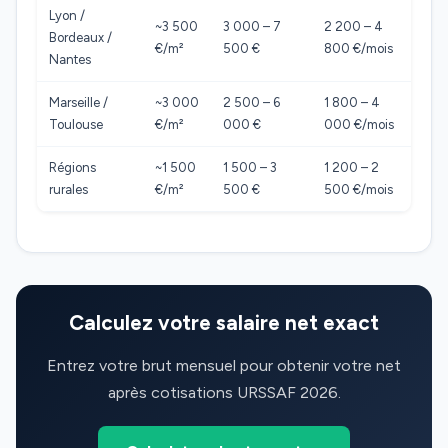
Lyon /
~3 500
3 000 – 7
2 200 – 4
Bordeaux /
€/m²
500 €
800 €/mois
Nantes
Marseille /
~3 000
2 500 – 6
1 800 – 4
Toulouse
€/m²
000 €
000 €/mois
Régions
~1 500
1 500 – 3
1 200 – 2
rurales
€/m²
500 €
500 €/mois
Calculez votre salaire net exact
Entrez votre brut mensuel pour obtenir votre net
après cotisations URSSAF 2026.