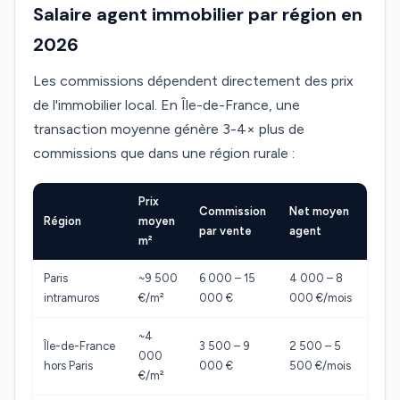
Salaire agent immobilier par région en
2026
Les commissions dépendent directement des prix
de l'immobilier local. En Île-de-France, une
transaction moyenne génère 3-4× plus de
commissions que dans une région rurale :
Prix
Commission
Net moyen
Région
moyen
par vente
agent
m²
Paris
~9 500
6 000 – 15
4 000 – 8
intramuros
€/m²
000 €
000 €/mois
~4
Île-de-France
3 500 – 9
2 500 – 5
000
hors Paris
000 €
500 €/mois
€/m²