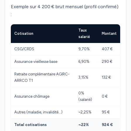
Exemple sur 4 200 € brut mensuel (profil confirmé)
:
Taux
Cotisation
Montant
salarié
CSG/CRDS
9,70%
407 €
Assurance vieillesse base
6,90%
290 €
Retraite complémentaire AGIRC-
3,15%
132 €
ARRCO T1
0%
Assurance chômage
0 €
(salarié)
Autres (maladie, invalidité…)
~2,25%
95 €
Total cotisations
~22%
924 €