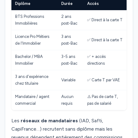
Diplôme
Durée
Accès
BTS Professions
2 ans
✅ Direct à la carte T
Immobilières
post-Bac
Licence Pro Métiers
3 ans
✅ Direct à la carte T
de l'Immobilier
post-Bac
Bachelor / MBA
3-5 ans
✅ + accès
Immobilier
post-Bac
directions
3 ans d'expérience
Variable
✅ Carte T par VAE
chez titulaire
Mandataire / agent
Aucun
⚠️ Pas de carte T,
commercial
requis
pas de salarié
Les
réseaux de mandataires
(IAD, Safti,
CapiFrance…) recrutent sans diplôme mais les
revenus dépendent entièrement des commissions