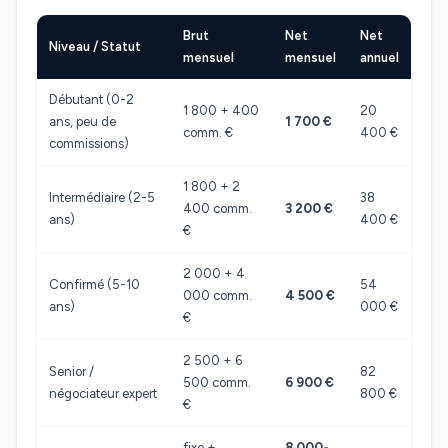
Brut
Net
Net
Niveau / Statut
mensuel
mensuel
annuel
Débutant (0-2
1 800 + 400
20
ans, peu de
1 700 €
comm. €
400 €
commissions)
1 800 + 2
Intermédiaire (2-5
38
400 comm.
3 200 €
ans)
400 €
€
2 000 + 4
Confirmé (5-10
54
000 comm.
4 500 €
ans)
000 €
€
2 500 + 6
Senior /
82
500 comm.
6 900 €
négociateur expert
800 €
€
fixe +
8 000-