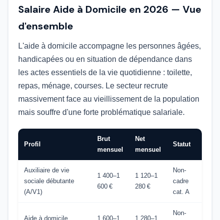
Salaire Aide à Domicile en 2026 — Vue
d'ensemble
L'aide à domicile accompagne les personnes âgées,
handicapées ou en situation de dépendance dans
les actes essentiels de la vie quotidienne : toilette,
repas, ménage, courses. Le secteur recrute
massivement face au vieillissement de la population
mais souffre d'une forte problématique salariale.
Brut
Net
Profil
Statut
mensuel
mensuel
Auxiliaire de vie
Non-
1 400–1
1 120–1
sociale débutante
cadre
600 €
280 €
(A/V1)
cat. A
Non-
Aide à domicile
1 600–1
1 280–1