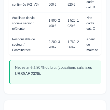
cadre
confirmée (V2–V3)
900 €
520 €
cat. B
Auxiliaire de vie
Non-
1 900–2
1 520–1
sociale senior /
cadre
400 €
920 €
référente
cat. C
Responsable de
Agent
2 200–3
1 760–2
secteur /
de
200 €
560 €
Coordinatrice
maîtrise
Net estimé à 80 % du brut (cotisations salariales
URSSAF 2026).