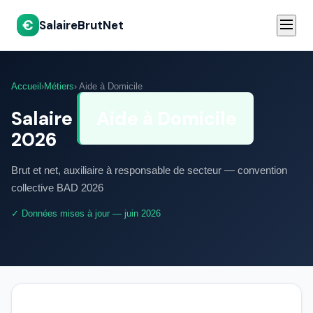
€
SalaireBrutNet
Accueil
›
Métiers
› Aide à Domicile
Salaire
Aide à Domicile
2026
Brut et net, auxiliaire à responsable de secteur — convention
collective BAD 2026
✓ Données mises à jour — juin 2026