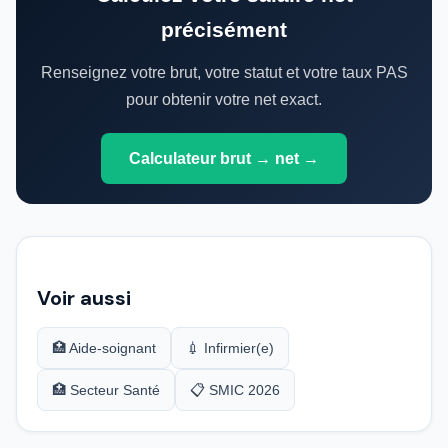
précisément
Renseignez votre brut, votre statut et votre taux PAS
pour obtenir votre net exact.
Calculateur brut → net →
Voir aussi
🏥 Aide-soignant
💉 Infirmier(e)
🏥 Secteur Santé
📋 SMIC 2026