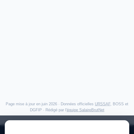
Page mise à jour en juin 2026 · Données officielles
URSSAF
, BOSS et
DGFIP · Rédigé par l'
équipe SalaireBrutNet