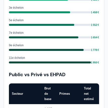
3e échelon
1 458 €
5e échelon
1 552 €
7e échelon
1 654 €
9e échelon
1 778 €
11e échelon
1 950 €
Public vs Privé vs EHPAD
Brut
Total
Secteur
de
Primes
net
base
estimé