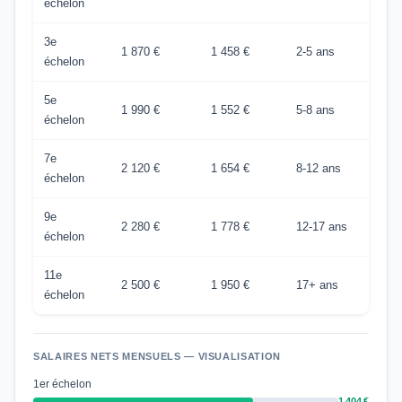
échelon
3e
1 870 €
1 458 €
2-5 ans
échelon
5e
1 990 €
1 552 €
5-8 ans
échelon
7e
2 120 €
1 654 €
8-12 ans
échelon
9e
2 280 €
1 778 €
12-17 ans
échelon
11e
2 500 €
1 950 €
17+ ans
échelon
SALAIRES NETS MENSUELS — VISUALISATION
1er échelon
1 404 €