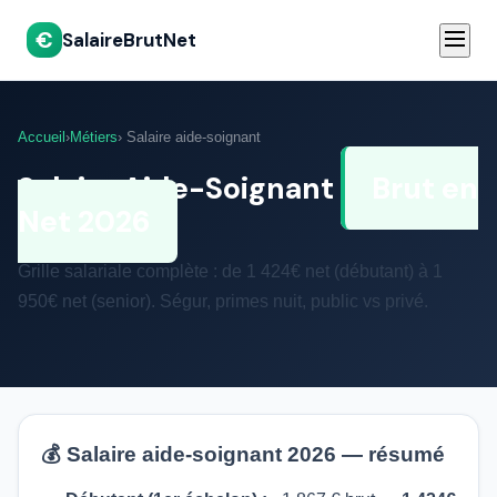
€
SalaireBrutNet
Accueil
›
Métiers
› Salaire aide-soignant
Salaire Aide-Soignant
Brut en
Net 2026
Grille salariale complète : de 1 424€ net (débutant) à 1
950€ net (senior). Ségur, primes nuit, public vs privé.
💰 Salaire aide-soignant 2026 — résumé