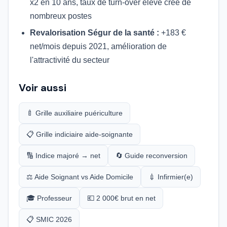
x2 en 10 ans, taux de turn-over élevé crée de
nombreux postes
Revalorisation Ségur de la santé :
+183 €
net/mois depuis 2021, amélioration de
l'attractivité du secteur
Voir aussi
🍼 Grille auxiliaire puériculture
📋 Grille indiciaire aide-soignante
🔢 Indice majoré → net
🔄 Guide reconversion
⚖️ Aide Soignant vs Aide Domicile
💉 Infirmier(e)
🎓 Professeur
💶 2 000€ brut en net
📋 SMIC 2026