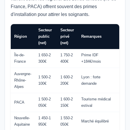
France, PACA) offrent souvent des primes
d'installation pour attirer les soignants.
Secteur
Secteur
Région
public
privé
Remarques
(net)
(net)
Île-de-
1 650-2
1 750-2
Prime IDF
France
300€
400€
+184€/mois
Auvergne-
1 500-2
1 600-2
Lyon : forte
Rhône-
100€
200€
demande
Alpes
1 500-2
1 600-2
Tourisme médical
PACA
050€
150€
estival
Nouvelle-
1 450-1
1 550-2
Marché équilibré
Aquitaine
950€
050€