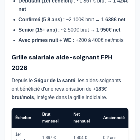
Débutant (1er échelon) :
~1 867 € brut →
1 424€
net
Confirmé (5-8 ans) :
~2 100€ brut →
1 638€ net
Senior (15+ ans) :
~2 500€ brut →
1 950€ net
Avec primes nuit + WE :
+200 à 400€ net/mois
Grille salariale aide-soignant FPH
2026
Depuis le
Ségur de la santé
, les aides-soignants
ont bénéficié d'une revalorisation de
+183€
brut/mois
, intégrée dans la grille indiciaire.
Brut
Net
Échelon
Ancienneté
mensuel
mensuel
1er
1 867 €
1 404 €
0-2 ans