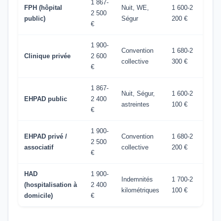
1 867-
FPH (hôpital
Nuit, WE,
1 600-2
2 500
public)
Ségur
200 €
€
1 900-
Convention
1 680-2
Clinique privée
2 600
collective
300 €
€
1 867-
Nuit, Ségur,
1 600-2
EHPAD public
2 400
astreintes
100 €
€
1 900-
EHPAD privé /
Convention
1 680-2
2 500
associatif
collective
200 €
€
HAD
1 900-
Indemnités
1 700-2
(hospitalisation à
2 400
kilométriques
100 €
domicile)
€