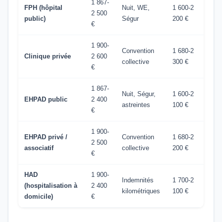
1 867-
FPH (hôpital
Nuit, WE,
1 600-2
2 500
public)
Ségur
200 €
€
1 900-
Convention
1 680-2
Clinique privée
2 600
collective
300 €
€
1 867-
Nuit, Ségur,
1 600-2
EHPAD public
2 400
astreintes
100 €
€
1 900-
EHPAD privé /
Convention
1 680-2
2 500
associatif
collective
200 €
€
HAD
1 900-
Indemnités
1 700-2
(hospitalisation à
2 400
kilométriques
100 €
domicile)
€