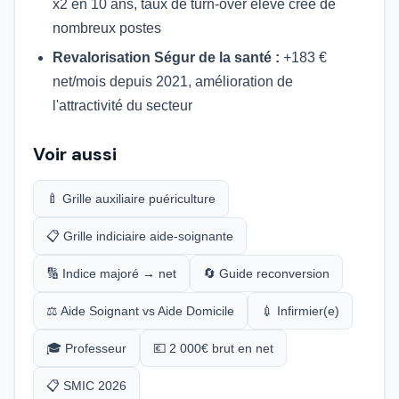
x2 en 10 ans, taux de turn-over élevé crée de
nombreux postes
Revalorisation Ségur de la santé :
+183 €
net/mois depuis 2021, amélioration de
l'attractivité du secteur
Voir aussi
🍼 Grille auxiliaire puériculture
📋 Grille indiciaire aide-soignante
🔢 Indice majoré → net
🔄 Guide reconversion
⚖️ Aide Soignant vs Aide Domicile
💉 Infirmier(e)
🎓 Professeur
💶 2 000€ brut en net
📋 SMIC 2026