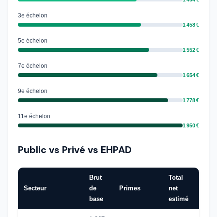
3e échelon
1 458 €
5e échelon
1 552 €
7e échelon
1 654 €
9e échelon
1 778 €
11e échelon
1 950 €
Public vs Privé vs EHPAD
Brut
Total
Secteur
de
Primes
net
base
estimé