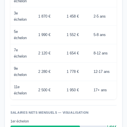
échelon
3e
1 870 €
1 458 €
2-5 ans
échelon
5e
1 990 €
1 552 €
5-8 ans
échelon
7e
2 120 €
1 654 €
8-12 ans
échelon
9e
2 280 €
1 778 €
12-17 ans
échelon
11e
2 500 €
1 950 €
17+ ans
échelon
SALAIRES NETS MENSUELS — VISUALISATION
1er échelon
1 404 €