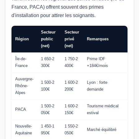
France, PACA) offrent souvent des primes
d'installation pour attirer les soignants.
Secteur
Secteur
Région
public
privé
Remarques
(net)
(net)
Île-de-
1 650-2
1 750-2
Prime IDF
France
300€
400€
+184€/mois
Auvergne-
1 500-2
1 600-2
Lyon : forte
Rhône-
100€
200€
demande
Alpes
1 500-2
1 600-2
Tourisme médical
PACA
050€
150€
estival
Nouvelle-
1 450-1
1 550-2
Marché équilibré
Aquitaine
950€
050€