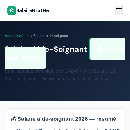
€
SalaireBrutNet
Accueil
›
Métiers
› Salaire aide-soignant
Salaire Aide-Soignant
Brut en
Net 2026
Grille salariale complète : de 1 424€ net (débutant) à 1
950€ net (senior). Ségur, primes nuit, public vs privé.
💰 Salaire aide-soignant 2026 — résumé