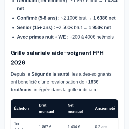
Débutant (1er échelon) :
~1 867 € brut →
1 424€
net
Confirmé (5-8 ans) :
~2 100€ brut →
1 638€ net
Senior (15+ ans) :
~2 500€ brut →
1 950€ net
Avec primes nuit + WE :
+200 à 400€ net/mois
Grille salariale aide-soignant FPH
2026
Depuis le
Ségur de la santé
, les aides-soignants
ont bénéficié d'une revalorisation de
+183€
brut/mois
, intégrée dans la grille indiciaire.
Brut
Net
Échelon
Ancienneté
mensuel
mensuel
1er
1 867 €
1 404 €
0-2 ans