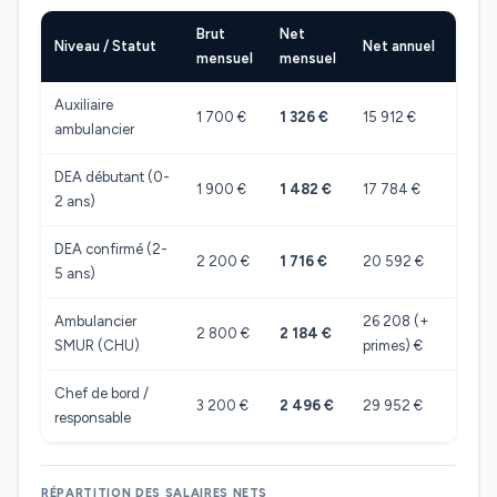
Brut
Net
Niveau / Statut
Net annuel
mensuel
mensuel
Auxiliaire
1 700 €
1 326 €
15 912 €
ambulancier
DEA débutant (0-
1 900 €
1 482 €
17 784 €
2 ans)
DEA confirmé (2-
2 200 €
1 716 €
20 592 €
5 ans)
Ambulancier
26 208 (+
2 800 €
2 184 €
SMUR (CHU)
primes) €
Chef de bord /
3 200 €
2 496 €
29 952 €
responsable
RÉPARTITION DES SALAIRES NETS