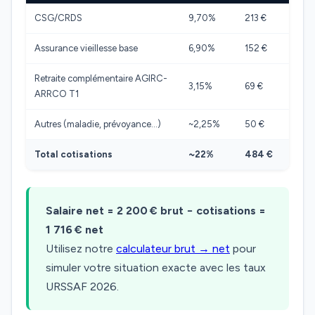
CSG/CRDS
9,70%
213 €
Assurance vieillesse base
6,90%
152 €
Retraite complémentaire AGIRC-
3,15%
69 €
ARRCO T1
Autres (maladie, prévoyance…)
~2,25%
50 €
Total cotisations
~22%
484 €
Salaire net = 2 200 € brut − cotisations =
1 716 € net
Utilisez notre
calculateur brut → net
pour
simuler votre situation exacte avec les taux
URSSAF 2026.