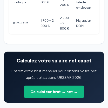
montagne
600 €
fidélité
200 €
employeur
2 200
1 700 – 2
Majoration
DOM-TOM
– 2
000 €
DOM
800 €
Calculez votre salaire net exact
Entrez votre brut mensuel pour obtenir votre net
après cotisations URSSAF 2026.
Calculateur brut → net →