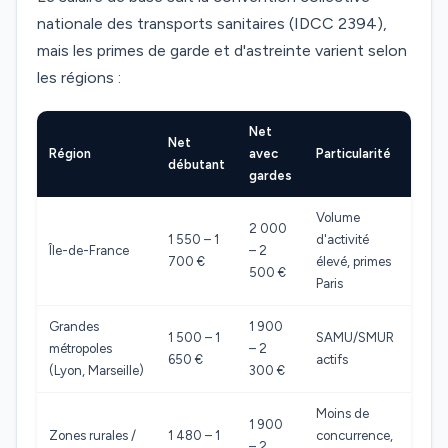
nationale des transports sanitaires (IDCC 2394),
mais les primes de garde et d'astreinte varient selon
les régions :
Net
Net
Région
avec
Particularité
débutant
gardes
Volume
2 000
1 550 – 1
d'activité
Île-de-France
– 2
700 €
élevé, primes
500 €
Paris
Grandes
1 900
1 500 – 1
SAMU/SMUR
métropoles
– 2
650 €
actifs
(Lyon, Marseille)
300 €
Moins de
1 900
Zones rurales /
1 480 – 1
concurrence,
– 2