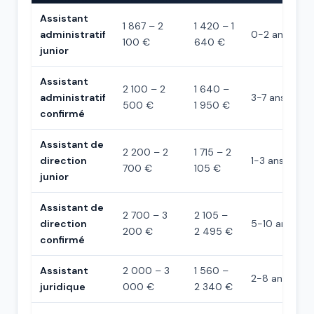
Assistant
1 867 – 2
1 420 – 1
administratif
0-2 ans
100 €
640 €
junior
Assistant
2 100 – 2
1 640 –
administratif
3-7 ans
500 €
1 950 €
confirmé
Assistant de
2 200 – 2
1 715 – 2
direction
1-3 ans
700 €
105 €
junior
Assistant de
2 700 – 3
2 105 –
direction
5-10 ans
200 €
2 495 €
confirmé
Assistant
2 000 – 3
1 560 –
2-8 ans
juridique
000 €
2 340 €