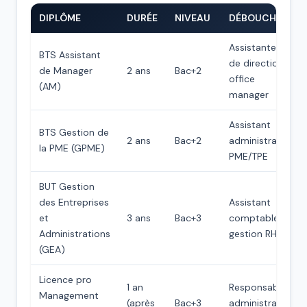
DIPLÔME
DURÉE
NIVEAU
DÉBOUCHÉS
Assistante
BTS Assistant
de direction,
de Manager
2 ans
Bac+2
office
(AM)
manager
Assistant
BTS Gestion de
2 ans
Bac+2
administratif,
la PME (GPME)
PME/TPE
BUT Gestion
des Entreprises
Assistant
et
3 ans
Bac+3
comptable,
Administrations
gestion RH
(GEA)
Licence pro
1 an
Responsable
Management
(après
Bac+3
administratif