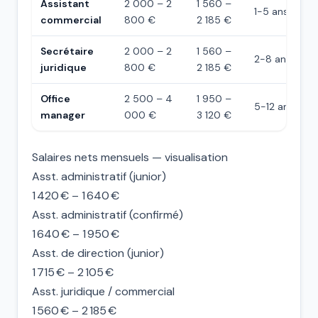
Assistant
2 000 – 2
1 560 –
1-5 ans
commercial
800 €
2 185 €
Secrétaire
2 000 – 2
1 560 –
2-8 ans
juridique
800 €
2 185 €
Office
2 500 – 4
1 950 –
5-12 ans
manager
000 €
3 120 €
Salaires nets mensuels — visualisation
Asst. administratif (junior)
1 420 € – 1 640 €
Asst. administratif (confirmé)
1 640 € – 1 950 €
Asst. de direction (junior)
1 715 € – 2 105 €
Asst. juridique / commercial
1 560 € – 2 185 €