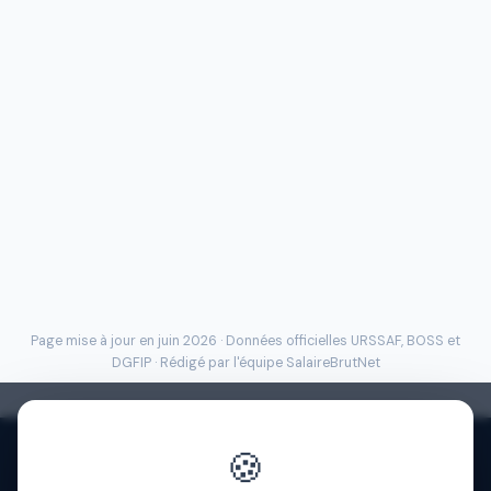
Page mise à jour en juin 2026 · Données officielles
URSSAF
, BOSS et
DGFIP · Rédigé par l'
équipe SalaireBrutNet
🍪
Politique de confidentialité
·
Mentions légales
·
À propos
·
Contact
·
FAQ
·
Aide
·
Blog
·