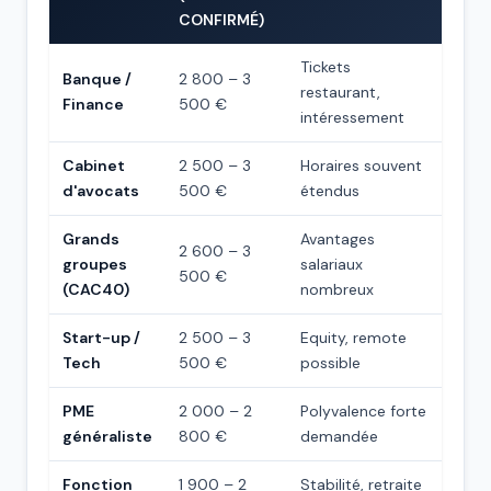
CONFIRMÉ)
Tickets
Banque /
2 800 – 3
restaurant,
Finance
500 €
intéressement
Cabinet
2 500 – 3
Horaires souvent
d'avocats
500 €
étendus
Grands
Avantages
2 600 – 3
groupes
salariaux
500 €
(CAC40)
nombreux
Start-up /
2 500 – 3
Equity, remote
Tech
500 €
possible
PME
2 000 – 2
Polyvalence forte
généraliste
800 €
demandée
Fonction
1 900 – 2
Stabilité, retraite