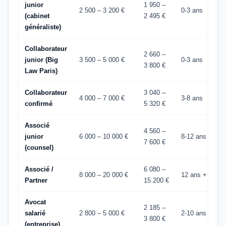
junior
1 950 –
2 500 – 3 200 €
0-3 ans
(cabinet
2 495 €
généraliste)
Collaborateur
2 660 –
junior (Big
3 500 – 5 000 €
0-3 ans
3 800 €
Law Paris)
Collaborateur
3 040 –
4 000 – 7 000 €
3-8 ans
confirmé
5 320 €
Associé
4 560 –
junior
6 000 – 10 000 €
8-12 ans
7 600 €
(counsel)
Associé /
6 080 –
8 000 – 20 000 €
12 ans +
Partner
15 200 €
Avocat
2 185 –
salarié
2 800 – 5 000 €
2-10 ans
3 800 €
(entreprise)