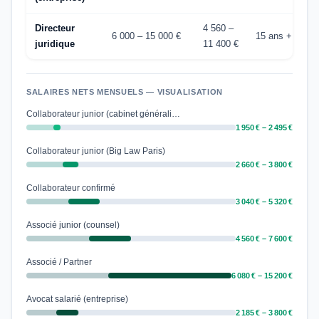
Directeur
4 560 –
6 000 – 15 000 €
15 ans +
juridique
11 400 €
SALAIRES NETS MENSUELS — VISUALISATION
Collaborateur junior (cabinet générali…
1 950 € – 2 495 €
Collaborateur junior (Big Law Paris)
2 660 € – 3 800 €
Collaborateur confirmé
3 040 € – 5 320 €
Associé junior (counsel)
4 560 € – 7 600 €
Associé / Partner
6 080 € – 15 200 €
Avocat salarié (entreprise)
2 185 € – 3 800 €