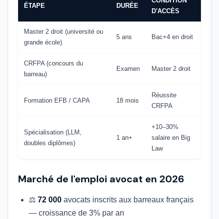
CONDITION
ÉTAPE
DURÉE
D'ACCÈS
Master 2 droit (université ou
5 ans
Bac+4 en droit
grande école)
CRFPA (concours du
Examen
Master 2 droit
barreau)
Réussite
Formation EFB / CAPA
18 mois
CRFPA
+10–30%
Spécialisation (LLM,
1 an+
salaire en Big
doubles diplômes)
Law
Marché de l'emploi avocat en 2026
⚖️
72 000
avocats inscrits aux barreaux français
— croissance de 3% par an