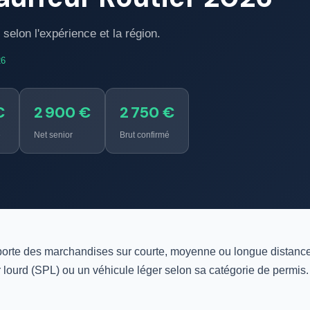
selon l'expérience et la région.
26
€
2 900 €
2 750 €
é
Net senior
Brut confirmé
sporte des marchandises sur courte, moyenne ou longue distance.
r lourd (SPL) ou un véhicule léger selon sa catégorie de permis.