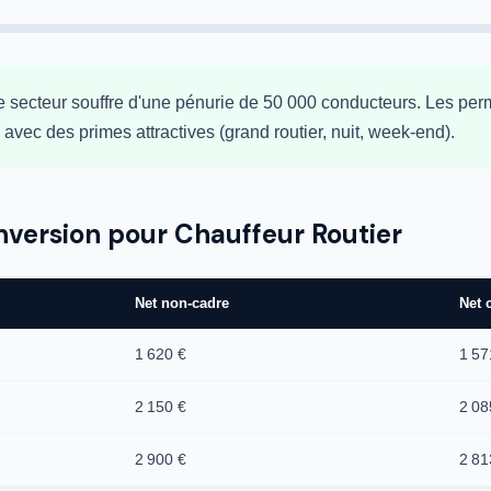
e secteur souffre d'une pénurie de 50 000 conducteurs. Les per
avec des primes attractives (grand routier, nuit, week-end).
nversion pour Chauffeur Routier
Net non-cadre
Net 
1 620 €
1 57
2 150 €
2 08
2 900 €
2 81