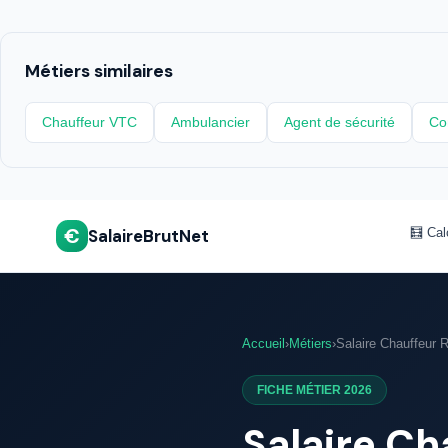
Métiers similaires
Chauffeur VTC
Ambulancier
Agent de sécurité
Co
€
SalaireBrutNet
🧮 Cal
Accueil
›
Métiers
›
Salaire Chauffeur R
FICHE MÉTIER 2026
Salaire Ch