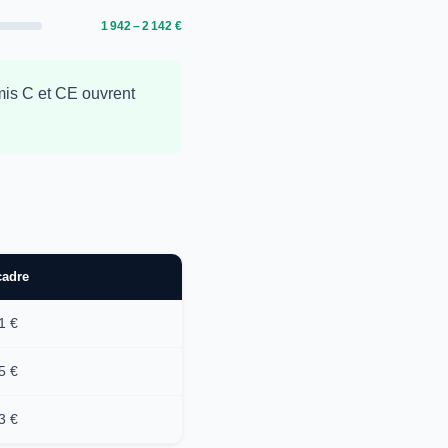
1 942 – 2 142 €
mis C et CE ouvrent
cadre
1 €
5 €
3 €