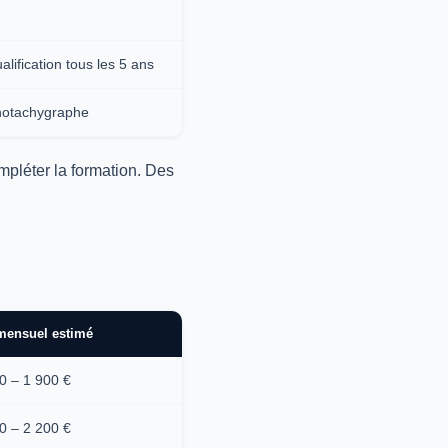
lification tous les 5 ans
onotachygraphe
pléter la formation. Des
mensuel estimé
0 – 1 900 €
0 – 2 200 €