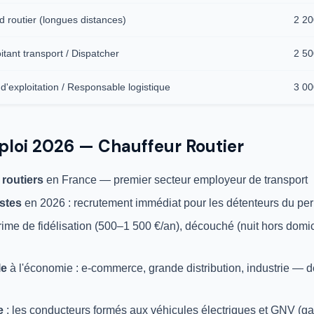
 routier (longues distances)
2 20
itant transport / Dispatcher
2 50
d'exploitation / Responsable logistique
3 00
ploi 2026 — Chauffeur Routier
routiers
en France — premier secteur employeur de transport
stes
en 2026 : recrutement immédiat pour les détenteurs du p
rime de fidélisation (500–1 500 €/an), découché (nuit hors domic
le
à l'économie : e-commerce, grande distribution, industrie — 
e
: les conducteurs formés aux véhicules électriques et GNV (gaz