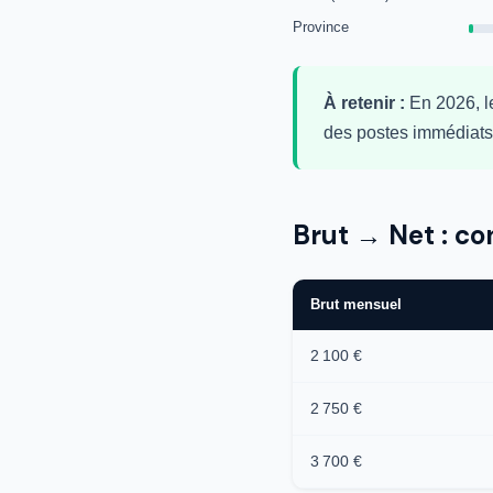
Province
À retenir :
En 2026, l
des postes immédiats 
Brut → Net : co
Brut mensuel
2 100 €
2 750 €
3 700 €