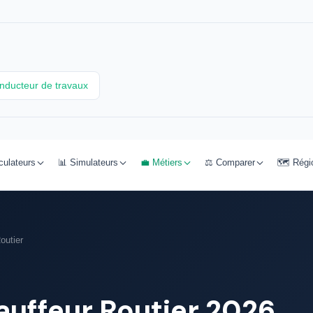
nducteur de travaux
culateurs
📊 Simulateurs
💼 Métiers
⚖️ Comparer
🗺️ Régi
outier
auffeur Routier 2026