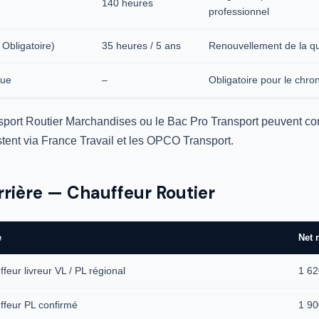
140 heures
professionnel
Obligatoire)
35 heures / 5 ans
Renouvellement de la qua
que
–
Obligatoire pour le chr
ort Routier Marchandises ou le Bac Pro Transport peuvent com
tent via France Travail et les OPCO Transport.
rrière — Chauffeur Routier
e
Net 
feur livreur VL / PL régional
1 62
ffeur PL confirmé
1 90