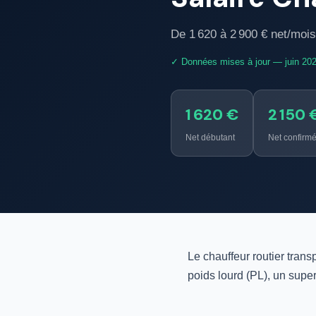
De 1 620 à 2 900 € net/mois 
✓ Données mises à jour — juin 20
1 620 €
2 150 
Net débutant
Net confirm
Le chauffeur routier tran
poids lourd (PL), un supe