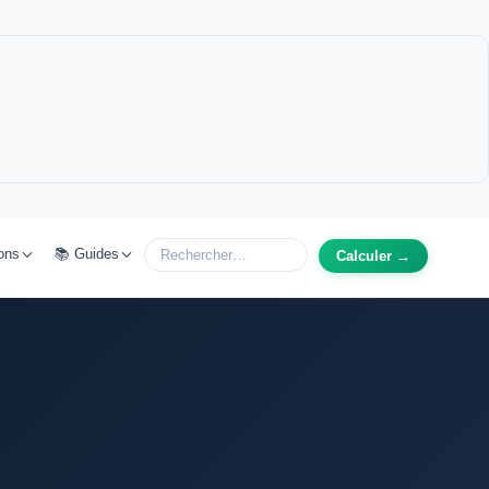
ons
📚 Guides
Calculer →