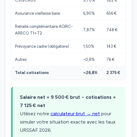
CSG/CRDS
9,70%
922 €
Assurance vieillesse base
6,90%
656 €
Retraite complémentaire AGIRC-
7,87%
748 €
ARRCO T1+T2
Prévoyance cadre (obligatoire)
1,50%
143 €
Autres
~0,8%
76 €
Total cotisations
~26,8%
2 375 €
Salaire net = 9 500 € brut − cotisations =
7 125 € net
Utilisez notre
calculateur brut → net
pour
simuler votre situation exacte avec les taux
URSSAF 2026.