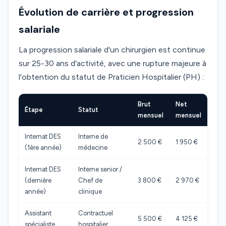
Évolution de carrière et progression
salariale
La progression salariale d'un chirurgien est continue
sur 25-30 ans d'activité, avec une rupture majeure à
l'obtention du statut de Praticien Hospitalier (PH) :
Brut
Net
Étape
Statut
mensuel
mensuel
Internat DES
Interne de
2 500 €
1 950 €
(1ère année)
médecine
Internat DES
Interne senior /
(dernière
Chef de
3 800 €
2 970 €
année)
clinique
Assistant
Contractuel
5 500 €
4 125 €
spécialiste
hospitalier