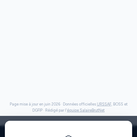
Page mise à jour en juin 2026 · Données officielles
URSSAF
, BOSS et
DGFIP · Rédigé par l'
équipe SalaireBrutNet
Politique de confidentialité
·
Mentions légales
·