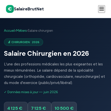
€
SalaireBrutNet
Accueil
›
Métiers
›
Salaire chirurgien
🔬 CHIRURGIEN · 2026
Salaire Chirurgien en 2026
L'une des professions médicales les plus exigeantes et les
mieux rémunérées. Le salaire dépend de la spécialité
chirurgicale (orthopédie, cardiovasculaire, neurochirurgie) et
du mode d'exercice (public/privé/libéral).
✓ Données mises à jour — juin 2026
4 125 €
7 125 €
10 500 €