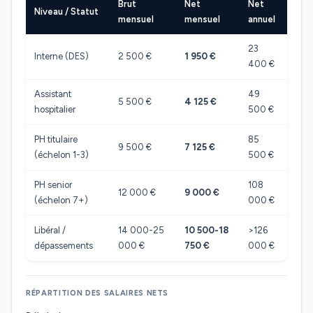
Brut
Net
Net
Niveau / Statut
mensuel
mensuel
annuel
23
Interne (DES)
2 500 €
1 950 €
400 €
Assistant
49
5 500 €
4 125 €
hospitalier
500 €
PH titulaire
85
9 500 €
7 125 €
(échelon 1-3)
500 €
PH senior
108
12 000 €
9 000 €
(échelon 7+)
000 €
Libéral /
14 000-25
10 500-18
>126
dépassements
000 €
750 €
000 €
RÉPARTITION DES SALAIRES NETS