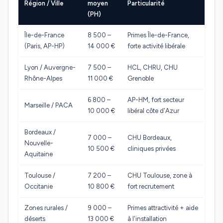
Région / Ville
moyen
Particularité
(PH)
Île-de-France
8 500 –
Primes Île-de-France,
(Paris, AP-HP)
14 000 €
forte activité libérale
Lyon / Auvergne-
7 500 –
HCL, CHRU, CHU
Rhône-Alpes
11 000 €
Grenoble
6 800 –
AP-HM, fort secteur
Marseille / PACA
10 000 €
libéral côte d'Azur
Bordeaux /
7 000 –
CHU Bordeaux,
Nouvelle-
10 500 €
cliniques privées
Aquitaine
Toulouse /
7 200 –
CHU Toulouse, zone à
Occitanie
10 800 €
fort recrutement
Zones rurales /
9 000 –
Primes attractivité + aide
déserts
13 000 €
à l'installation