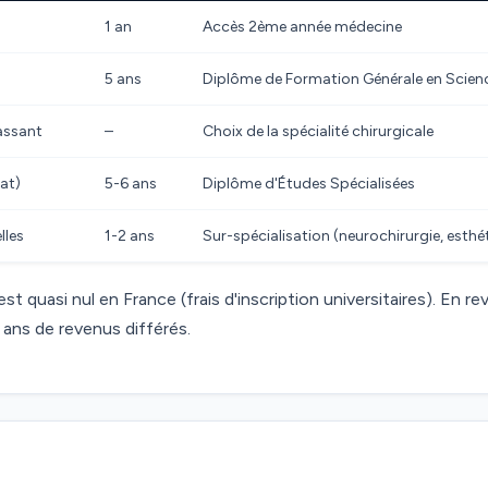
1 an
Accès 2ème année médecine
5 ans
Diplôme de Formation Générale en Scien
assant
–
Choix de la spécialité chirurgicale
at)
5-6 ans
Diplôme d'Études Spécialisées
lles
1-2 ans
Sur-spécialisation (neurochirurgie, esthé
t quasi nul en France (frais d'inscription universitaires). En r
ans de revenus différés.