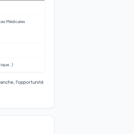
ces Médicales
tique…)
evanche, l'opportunité