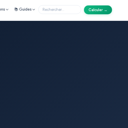
ons
📚 Guides
Calculer →