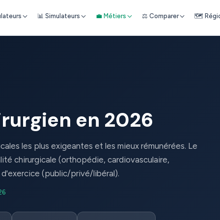
ulateurs
📊 Simulateurs
💼 Métiers
⚖️ Comparer
🗺️ Régi
irurgien en 2026
cales les plus exigeantes et les mieux rémunérées. Le
ité chirurgicale (orthopédie, cardiovasculaire,
d'exercice (public/privé/libéral).
26