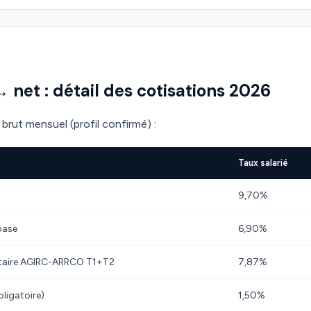
→ net : détail des cotisations 2026
brut mensuel (profil confirmé) :
Taux salarié
9,70%
base
6,90%
taire AGIRC-ARRCO T1+T2
7,87%
ligatoire)
1,50%