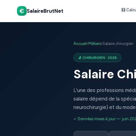
€
SalaireBrutNet
🧮 Calc
Accueil
›
Métiers
›
Salaire chirurgien
🔬 CHIRURGIEN · 2026
Salaire Ch
L'une des professions médi
salaire dépend de la spécial
neurochirurgie) et du mode 
✓ Données mises à jour — juin 20