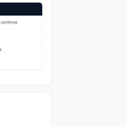
n continue
s