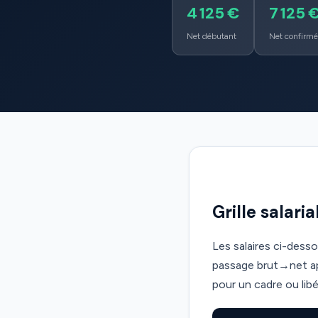
4 125 €
7 125 
Net débutant
Net confirmé
Grille salari
Les salaires ci-dess
passage brut→net app
pour un cadre ou libér