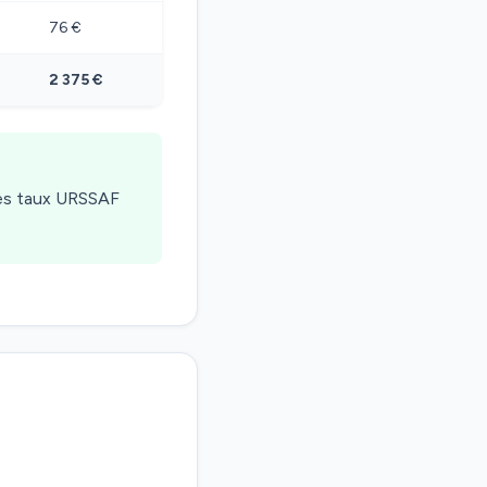
76 €
2 375 €
les taux URSSAF