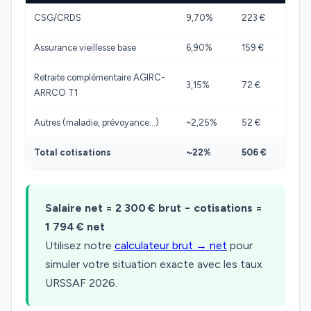
CSG/CRDS
9,70%
223 €
Assurance vieillesse base
6,90%
159 €
Retraite complémentaire AGIRC-
3,15%
72 €
ARRCO T1
Autres (maladie, prévoyance…)
~2,25%
52 €
Total cotisations
~22%
506 €
Salaire net = 2 300 € brut − cotisations =
1 794 € net
Utilisez notre
calculateur brut → net
pour
simuler votre situation exacte avec les taux
URSSAF 2026.