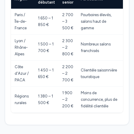
débutant
senior
Paris /
2 700
Pourboires élevés,
1 650 – 1
Île-de-
– 3
salons haut de
850 €
France
500 €
gamme
Lyon /
2 300
1 500 – 1
Nombreux salons
Rhône-
– 2
700 €
franchisés
Alpes
800 €
Côte
2 200
1 450 – 1
Clientèle saisonnière
d'Azur /
– 2
650 €
touristique
PACA
700 €
1 900
Moins de
Régions
1 380 – 1
– 2
concurrence, plus de
rurales
500 €
200 €
fidélité clientèle