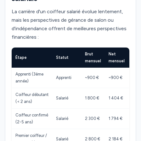
La carrière d'un coiffeur salarié évolue lentement,
mais les perspectives de gérance de salon ou
d'indépendance offrent de meilleures perspectives
financières :
Brut
Net
Étape
Statut
mensuel
mensuel
Apprenti (3ème
Apprenti
~900 €
~900 €
année)
Coiffeur débutant
Salarié
1 800 €
1 404 €
(< 2 ans)
Coiffeur confirmé
Salarié
2 300 €
1 794 €
(2-5 ans)
Premier coiffeur /
Salarié
2 800 €
2 184 €