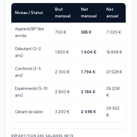
Brut
Net
Net
Niveau / Statut
mensuel
mensuel
annuel
Apprenti/BP 1ère
750 €
585 €
7 020 €
année
Débutant (0-2
1 800 €
1 404 €
16 848 €
ans)
Confirmé (2-5
2 300 €
1 794 €
21 528 €
ans)
Expérimenté (5-10
26 208
2 800 €
2 184 €
ans)
€
29 952
Gérant de salon
3 200 €
2 496 €
€
RÉPARTITION DES SALAIRES NETS