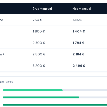
Brut mensuel
Net mensuel
ée
750 €
585 €
1 800 €
1 404 €
2 300 €
1 794 €
ns)
2 800 €
2 184 €
3 200 €
2 496 €
RES NETS