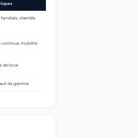
stiques
amiliale, clientèle
 continue, mobilité
as de local
 haut de gamme