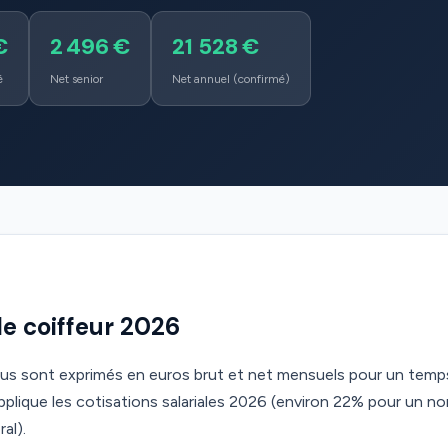
€
2 496 €
21 528 €
é
Net senior
Net annuel (confirmé)
ale coiffeur 2026
ous sont exprimés en euros brut et net mensuels pour un temps
lique les cotisations salariales 2026 (environ 22% pour un n
al).