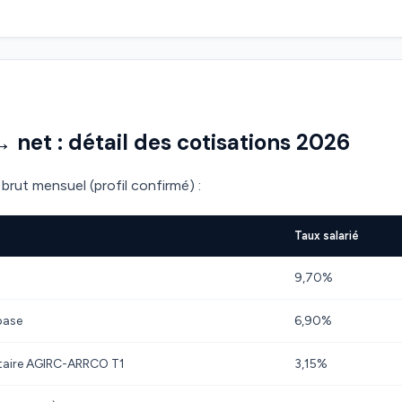
→ net : détail des cotisations 2026
brut mensuel (profil confirmé) :
Taux salarié
9,70%
base
6,90%
taire AGIRC-ARRCO T1
3,15%