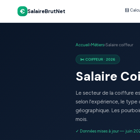
€
SalaireBrutNet
🧮 Calc
Accueil
›
Métiers
›
Salaire coiffeur
✂️ COIFFEUR · 2026
Salaire Co
Le secteur de la coiffure es
selon l'expérience, le type
géographique. Les pourboi
mois.
✓ Données mises à jour — juin 20