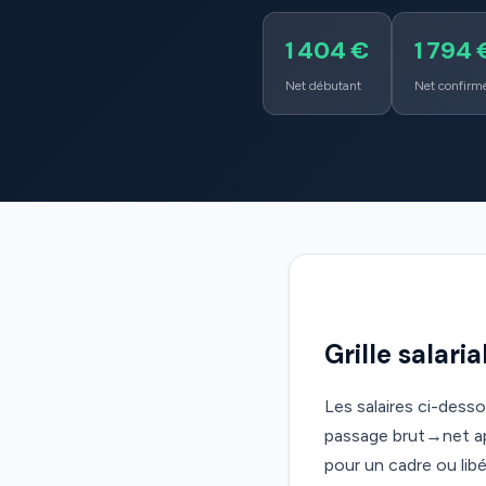
1 404 €
1 794 
Net débutant
Net confirm
Grille salari
Les salaires ci-dess
passage brut→net app
pour un cadre ou libér