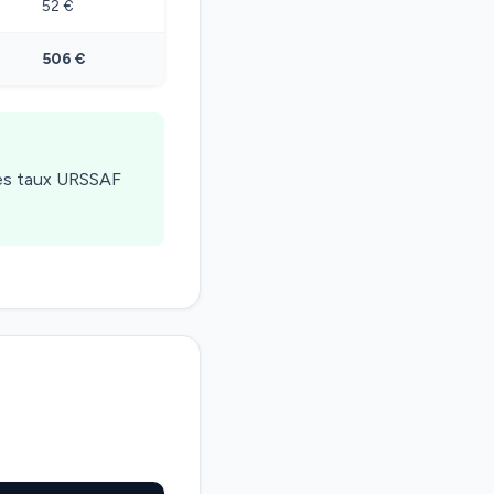
52 €
506 €
les taux URSSAF