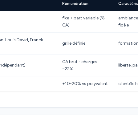
Rémunération
Caractéri
fixe + part variable (%
ambiance f
CA)
fidèle
an-Louis David, Franck
grille définie
formation
CA brut - charges
(indépendant)
liberté, p
~22%
+10-20% vs polyvalent
clientèle