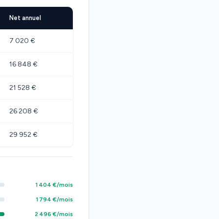
Net annuel
7 020 €
16 848 €
21 528 €
26 208 €
29 952 €
1 404 €/mois
1 794 €/mois
2 496 €/mois