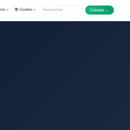
ons
📚 Guides
Calculer →