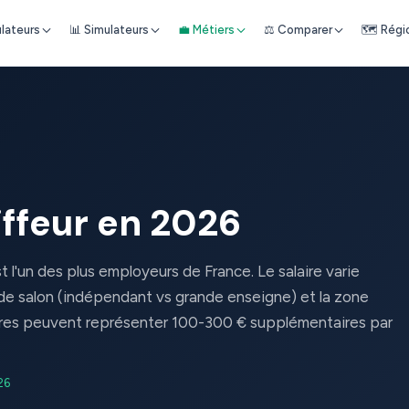
ulateurs
📊 Simulateurs
💼 Métiers
⚖️ Comparer
🗺️ Régi
iffeur en 2026
t l'un des plus employeurs de France. Le salaire varie
 de salon (indépendant vs grande enseigne) et la zone
res peuvent représenter 100-300 € supplémentaires par
26