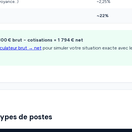
évoyance…)
~2,25%
~22%
300 € brut − cotisations = 1 794 € net
lculateur brut → net
pour simuler votre situation exacte avec 
types de postes