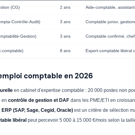
stion (CG)
2 ans
Aide-comptable, assistan
mpta-Contrôle-Audit)
3 ans
Comptable junior, gestion
ptabilité-Gestion)
3 ans
Comptable confirmé, chef
-comptable)
8 ans
Expert-comptable libéral o
'emploi comptable en 2026
urelle
en cabinet d'expertise comptable : 20 000 postes non p
e en
contrôle de gestion et DAF
dans les PME/ETI en croissa
s
ERP (SAP, Sage, Cegid, Oracle)
est un critère de sélection m
able libéral
peut percevoir 5 000 à 15 000 €/mois selon la taille