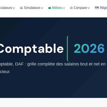
culateurs
📊 Simulateurs
💼 Métiers
⚖️ Comparer
🗺️ Régi
 Comptable
2026
ptable, DAF : grille complète des salaires brut et net en
cteur.