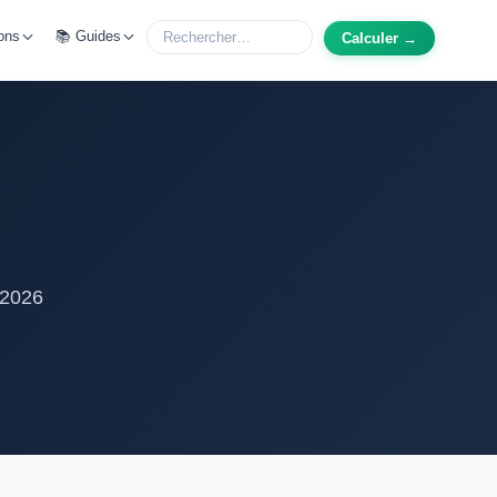
ons
📚 Guides
Calculer →
 2026