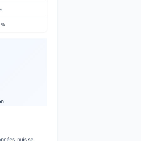
%
0 %
on
années, puis se