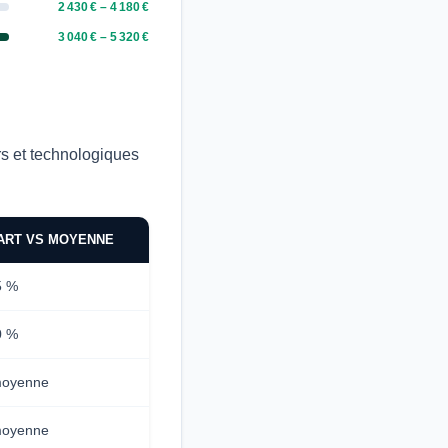
2 430 € – 4 180 €
3 040 € – 5 320 €
rs et technologiques
ART VS MOYENNE
5 %
0 %
moyenne
moyenne