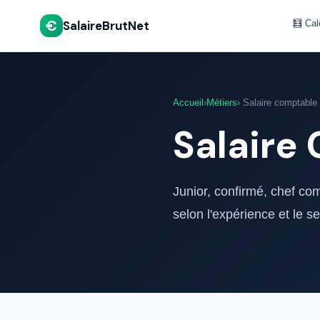
€
SalaireBrutNet
🧮 Cal
Accueil
›
Métiers
› Salaire comptable
Salaire
Junior, confirmé, chef com
selon l'expérience et le se