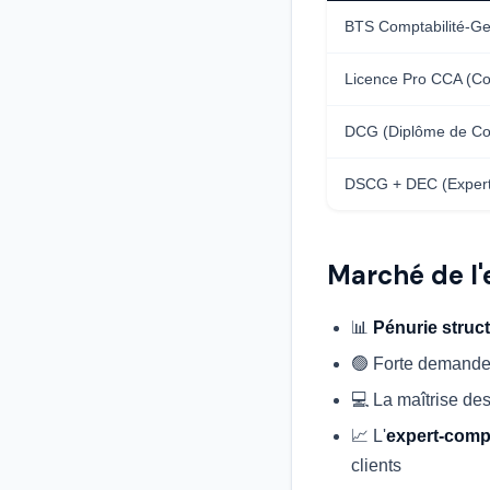
BTS Comptabilité-Ge
Licence Pro CCA (Co
DCG (Diplôme de Com
DSCG + DEC (Expert
Marché de l
📊
Pénurie struct
🟢 Forte demand
💻 La maîtrise de
📈 L'
expert-compt
clients