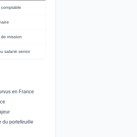
t comptable
naire
 de mission
u salarié senior
ourvus en France
nce
ajeur
 du portefeuille