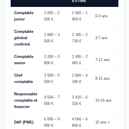
ESTIMÉ
Comptable
2 000 – 2
1 560 – 1
0-3 ans
junior
500 €
950 €
Comptable
2 800 – 3
2 185 – 2
général
3-7 ans
500 €
730 €
confirmé
Comptable
3 200 – 3
2 495 – 2
7-12 ans
senior
800 €
965 €
Chef
3 500 – 5
2 660 – 4
8-15 ans
comptable
500 €
180 €
Responsable
4 500 – 7
3 420 – 5
comptable et
10-15 ans
000 €
320 €
financier
6 000 – 9
4 560 – 6
DAF (PME)
15 ans +
000 €
840 €