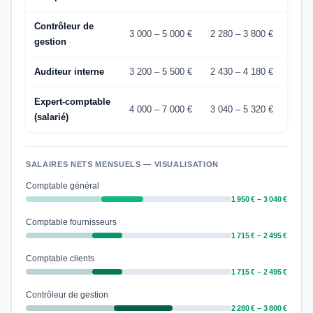
Contrôleur de
3 000 – 5 000 €
2 280 – 3 800 €
gestion
Auditeur interne
3 200 – 5 500 €
2 430 – 4 180 €
Expert-comptable
4 000 – 7 000 €
3 040 – 5 320 €
(salarié)
SALAIRES NETS MENSUELS — VISUALISATION
Comptable général
1 950 € – 3 040 €
Comptable fournisseurs
1 715 € – 2 495 €
Comptable clients
1 715 € – 2 495 €
Contrôleur de gestion
2 280 € – 3 800 €