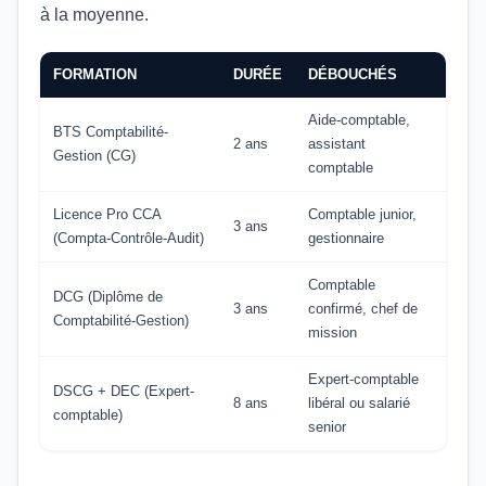
à la moyenne.
FORMATION
DURÉE
DÉBOUCHÉS
Aide-comptable,
BTS Comptabilité-
2 ans
assistant
Gestion (CG)
comptable
Licence Pro CCA
Comptable junior,
3 ans
(Compta-Contrôle-Audit)
gestionnaire
Comptable
DCG (Diplôme de
3 ans
confirmé, chef de
Comptabilité-Gestion)
mission
Expert-comptable
DSCG + DEC (Expert-
8 ans
libéral ou salarié
comptable)
senior