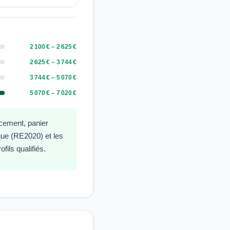
2 100 € – 2 625 €
2 625 € – 3 744 €
3 744 € – 5 070 €
5 070 € – 7 020 €
acement, panier
ique (RE2020) et les
ils qualifiés.