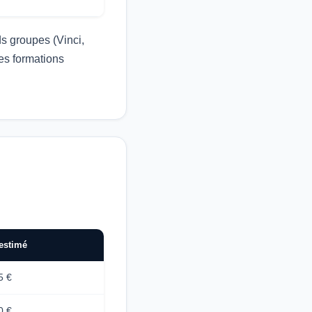
s groupes (Vinci,
es formations
estimé
5 €
0 €