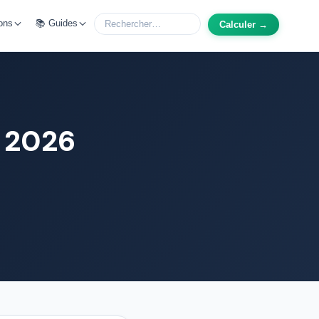
ons
📚 Guides
Calculer →
2026