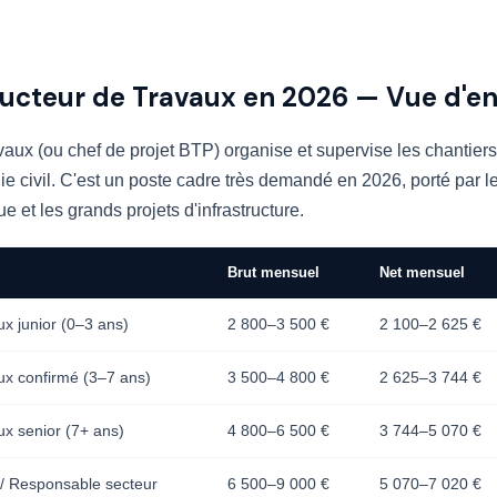
ducteur de Travaux en 2026 — Vue d'e
aux (ou chef de projet BTP) organise et supervise les chantiers
e civil. C'est un poste cadre très demandé en 2026, porté par l
e et les grands projets d'infrastructure.
Brut mensuel
Net mensuel
x junior (0–3 ans)
2 800–3 500 €
2 100–2 625 €
ux confirmé (3–7 ans)
3 500–4 800 €
2 625–3 744 €
x senior (7+ ans)
4 800–6 500 €
3 744–5 070 €
 / Responsable secteur
6 500–9 000 €
5 070–7 020 €