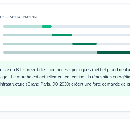
LS — VISUALISATION
de travaux junior (0–3 ans)
 confirmé (3–7 ans)
ux senior (7+ ans)
 travaux / Responsable sec…
ctive du BTP prévoit des indemnités spécifiques (petit et grand dépl
llage). Le marché est actuellement en tension : la rénovation énergét
infrastructure (Grand Paris, JO 2030) créent une forte demande de prof