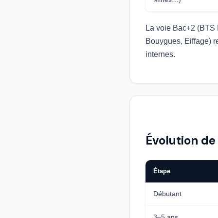
La voie Bac+2 (BTS B
Bouygues, Eiffage) r
internes.
Évolution de
Étape
Débutant
3–5 ans