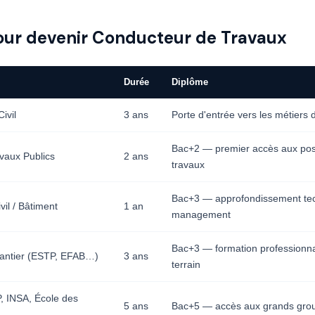
our devenir Conducteur de Travaux
Durée
Diplôme
ivil
3 ans
Porte d'entrée vers les métiers
Bac+2 — premier accès aux pos
vaux Publics
2 ans
travaux
Bac+3 — approfondissement tec
il / Bâtiment
1 an
management
Bac+3 — formation professionna
antier (ESTP, EFAB…)
3 ans
terrain
, INSA, École des
5 ans
Bac+5 — accès aux grands grou