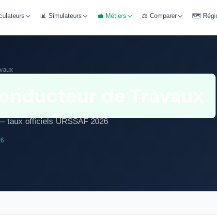
culateurs
📊 Simulateurs
💼 Métiers
⚖️ Comparer
🗺️ Régi
avaux
onducteur de Travaux
r — taux officiels URSSAF 2026
26