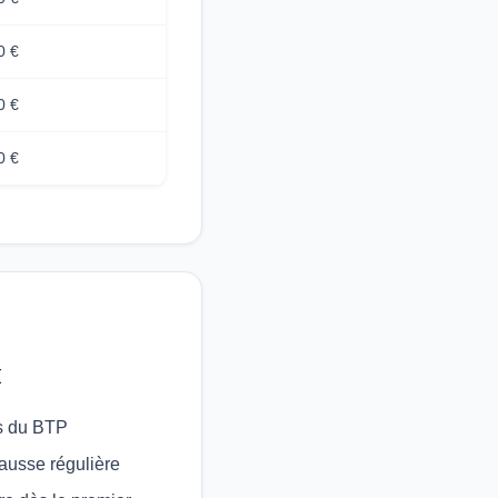
0 €
0 €
0 €
x
s du BTP
hausse régulière