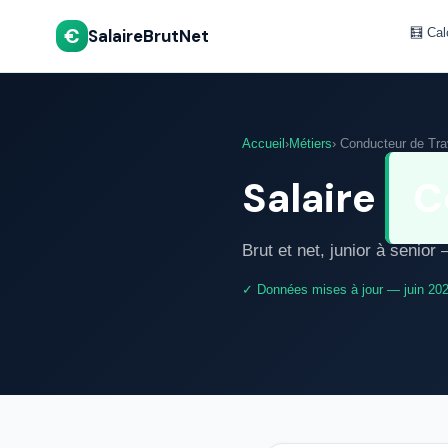
€
SalaireBrutNet
🧮 Cal
Accueil
›
Métiers
› Conducteur de Tr
Salaire
C
Brut et net, junior à senio
✓ Données mises à jour — juin 20