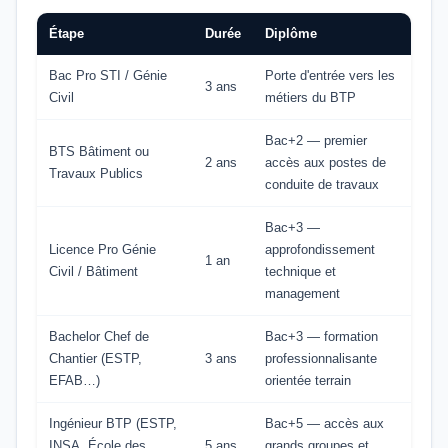
Étape
Durée
Diplôme
Bac Pro STI / Génie
Porte d'entrée vers les
3 ans
Civil
métiers du BTP
Bac+2 — premier
BTS Bâtiment ou
2 ans
accès aux postes de
Travaux Publics
conduite de travaux
Bac+3 —
Licence Pro Génie
approfondissement
1 an
Civil / Bâtiment
technique et
management
Bachelor Chef de
Bac+3 — formation
Chantier (ESTP,
3 ans
professionnalisante
EFAB…)
orientée terrain
Ingénieur BTP (ESTP,
Bac+5 — accès aux
INSA, École des
5 ans
grands groupes et