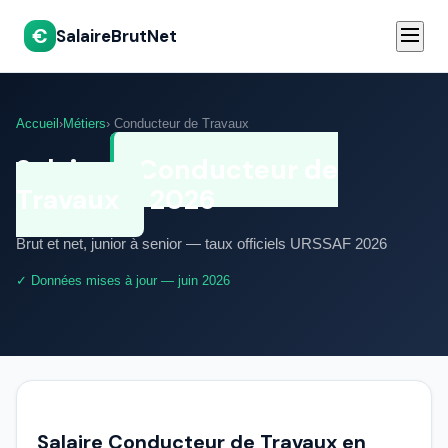
€
SalaireBrutNet
Accueil
›
Métiers
› Conducteur de Travaux
Salaire
Conducteur de
Travaux
2026
Brut et net, junior à senior — taux officiels URSSAF 2026
✓ Données mises à jour — juin 2026
Salaire Conducteur de Travaux en