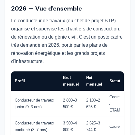
2026 — Vue d'ensemble
Le conducteur de travaux (ou chef de projet BTP)
organise et supervise les chantiers de construction,
de rénovation ou de génie civil. C'est un poste cadre
très demandé en 2026, porté par les plans de
rénovation énergétique et les grands projets
d'infrastructure.
Brut
Net
Profil
Statut
mensuel
mensuel
Cadre
Conducteur de travaux
2 800–3
2 100–2
/
junior (0–3 ans)
500 €
625 €
ETAM
Conducteur de travaux
3 500–4
2 625–3
Cadre
confirmé (3–7 ans)
800 €
744 €