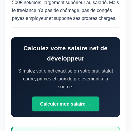
500€ net/mois, largement supérieur au salarié. Mais
le freelance n'a pas de chômage, pas de congés
payés employeur et supporte ses propres charges.
Calculez votre salaire net de
développeur
Simulez votre net exact selon votre brut, statut
cadre, primes et taux de prélèvement à la
source.
Calculer mon salaire →