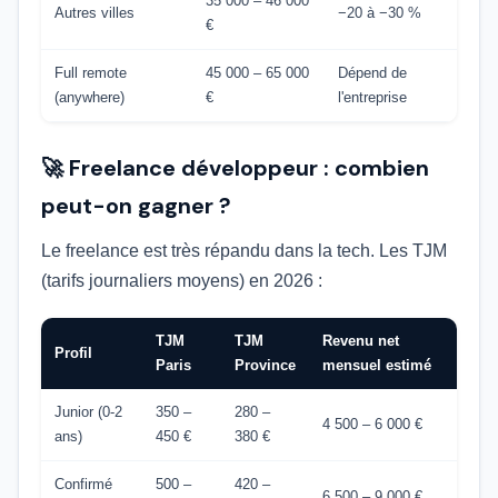
35 000 – 46 000
Autres villes
−20 à −30 %
€
Full remote
45 000 – 65 000
Dépend de
(anywhere)
€
l'entreprise
🚀 Freelance développeur : combien
peut-on gagner ?
Le freelance est très répandu dans la tech. Les TJM
(tarifs journaliers moyens) en 2026 :
TJM
TJM
Revenu net
Profil
Paris
Province
mensuel estimé
Junior (0-2
350 –
280 –
4 500 – 6 000 €
ans)
450 €
380 €
Confirmé
500 –
420 –
6 500 – 9 000 €