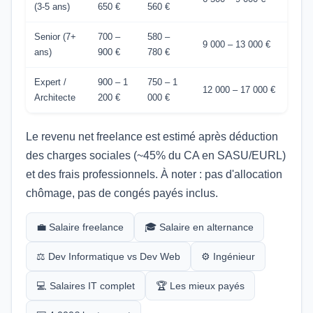
(3-5 ans)
650 €
560 €
Senior (7+
700 –
580 –
9 000 – 13 000 €
ans)
900 €
780 €
Expert /
900 – 1
750 – 1
12 000 – 17 000 €
Architecte
200 €
000 €
Le revenu net freelance est estimé après déduction
des charges sociales (~45% du CA en SASU/EURL)
et des frais professionnels. À noter : pas d'allocation
chômage, pas de congés payés inclus.
💼 Salaire freelance
🎓 Salaire en alternance
⚖️ Dev Informatique vs Dev Web
⚙️ Ingénieur
💻 Salaires IT complet
🏆 Les mieux payés