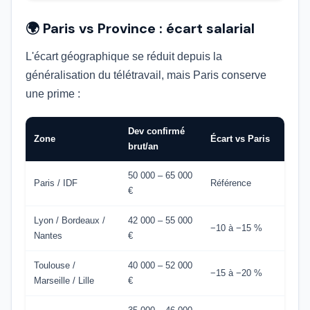
🌍 Paris vs Province : écart salarial
L'écart géographique se réduit depuis la
généralisation du télétravail, mais Paris conserve
une prime :
Dev confirmé
Zone
Écart vs Paris
brut/an
50 000 – 65 000
Paris / IDF
Référence
€
Lyon / Bordeaux /
42 000 – 55 000
−10 à −15 %
Nantes
€
Toulouse /
40 000 – 52 000
−15 à −20 %
Marseille / Lille
€