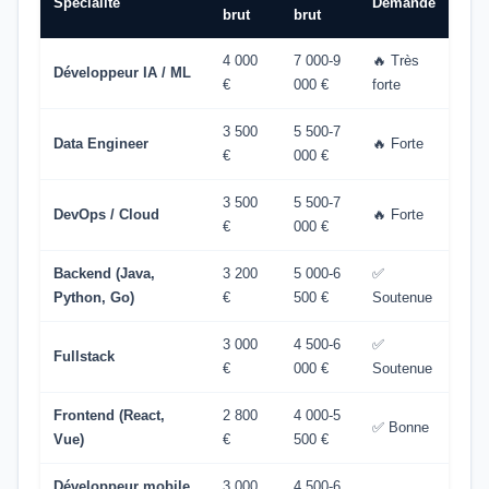
Spécialité
Demande
brut
brut
4 000
7 000-9
🔥 Très
Développeur IA / ML
€
000 €
forte
3 500
5 500-7
Data Engineer
🔥 Forte
€
000 €
3 500
5 500-7
DevOps / Cloud
🔥 Forte
€
000 €
Backend (Java,
3 200
5 000-6
✅
Python, Go)
€
500 €
Soutenue
3 000
4 500-6
✅
Fullstack
€
000 €
Soutenue
Frontend (React,
2 800
4 000-5
✅ Bonne
Vue)
€
500 €
Développeur mobile
3 000
4 500-6