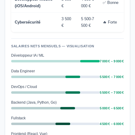
✅ Bonne
(iOS/Android)
€
000 €
3 500
5 500-7
Cybersécurité
🔥 Forte
€
500 €
SALAIRES NETS MENSUELS — VISUALISATION
Développeur IA / ML
7 000 € – 9 000 €
Data Engineer
5 500 € – 7 000 €
DevOps / Cloud
5 500 € – 7 000 €
Backend (Java, Python, Go)
5 000 € – 6 500 €
Fullstack
4 500 € – 6 000 €
Frontend (React, Vue)