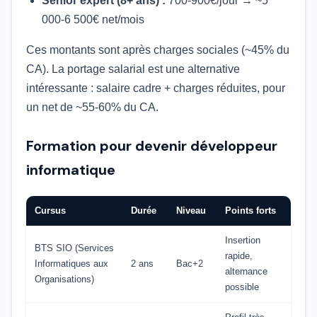
Senior expert (8+ ans) :
700-900€/jour → ~5
000-6 500€ net/mois
Ces montants sont après charges sociales (~45% du
CA). La portage salarial est une alternative
intéressante : salaire cadre + charges réduites, pour
un net de ~55-60% du CA.
Formation pour devenir développeur
informatique
Cursus
Durée
Niveau
Points forts
Insertion
BTS SIO (Services
rapide,
Informatiques aux
2 ans
Bac+2
alternance
Organisations)
possible