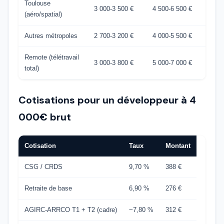
Toulouse
3 000-3 500 €
4 500-6 500 €
(aéro/spatial)
Autres métropoles
2 700-3 200 €
4 000-5 500 €
Remote (télétravail
3 000-3 800 €
5 000-7 000 €
total)
Cotisations pour un développeur à 4
000€ brut
Cotisation
Taux
Montant
CSG / CRDS
9,70 %
388 €
Retraite de base
6,90 %
276 €
AGIRC-ARRCO T1 + T2 (cadre)
~7,80 %
312 €