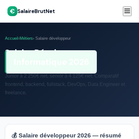
€
SalaireBrutNet
Accueil
›
Métiers
› Salaire développeur
Salaire Développeur
Informatique 2026
Junior à 2 250€ net, senior à 4 125€ net. Comparatif
frontend, backend, fullstack, DevOps, Data Engineer et
freelance.
💰 Salaire développeur 2026 — résumé