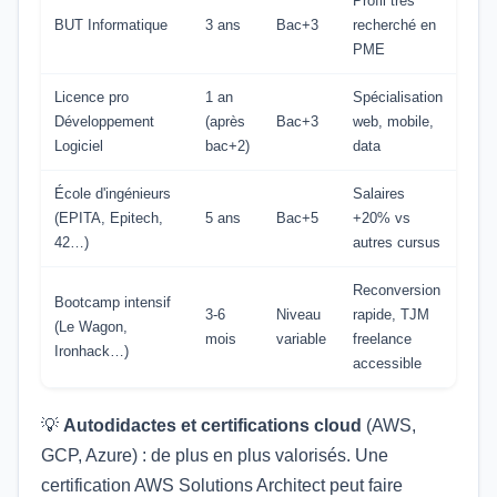
Profil très
BUT Informatique
3 ans
Bac+3
recherché en
PME
Licence pro
1 an
Spécialisation
Développement
(après
Bac+3
web, mobile,
Logiciel
bac+2)
data
École d'ingénieurs
Salaires
(EPITA, Epitech,
5 ans
Bac+5
+20% vs
42…)
autres cursus
Reconversion
Bootcamp intensif
3-6
Niveau
rapide, TJM
(Le Wagon,
mois
variable
freelance
Ironhack…)
accessible
💡
Autodidactes et certifications cloud
(AWS,
GCP, Azure) : de plus en plus valorisés. Une
certification AWS Solutions Architect peut faire