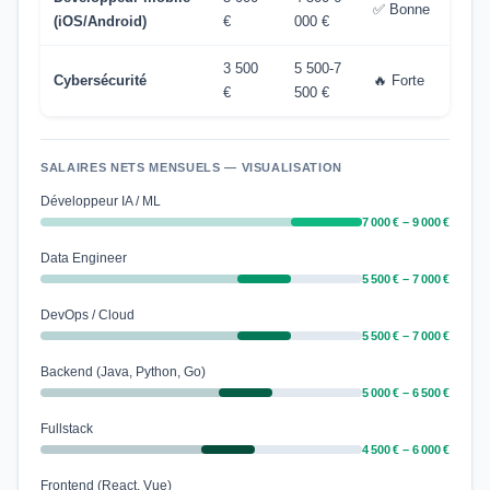
✅ Bonne
(iOS/Android)
€
000 €
3 500
5 500-7
Cybersécurité
🔥 Forte
€
500 €
SALAIRES NETS MENSUELS — VISUALISATION
Développeur IA / ML
7 000 € – 9 000 €
Data Engineer
5 500 € – 7 000 €
DevOps / Cloud
5 500 € – 7 000 €
Backend (Java, Python, Go)
5 000 € – 6 500 €
Fullstack
4 500 € – 6 000 €
Frontend (React, Vue)