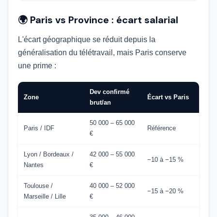
🌍 Paris vs Province : écart salarial
L'écart géographique se réduit depuis la
généralisation du télétravail, mais Paris conserve
une prime :
Dev confirmé
Zone
Écart vs Paris
brut/an
50 000 – 65 000
Paris / IDF
Référence
€
Lyon / Bordeaux /
42 000 – 55 000
−10 à −15 %
Nantes
€
Toulouse /
40 000 – 52 000
−15 à −20 %
Marseille / Lille
€