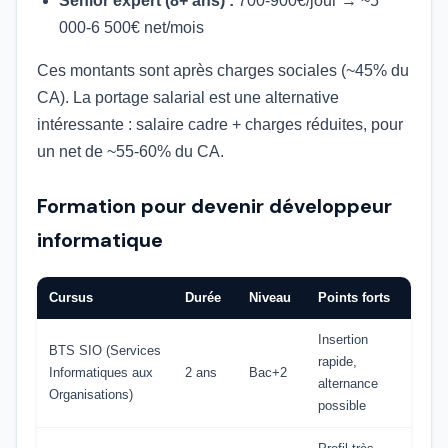
Senior expert (8+ ans) :
700-900€/jour → ~5
000-6 500€ net/mois
Ces montants sont après charges sociales (~45% du
CA). La portage salarial est une alternative
intéressante : salaire cadre + charges réduites, pour
un net de ~55-60% du CA.
Formation pour devenir développeur
informatique
Cursus
Durée
Niveau
Points forts
Insertion
BTS SIO (Services
rapide,
Informatiques aux
2 ans
Bac+2
alternance
Organisations)
possible