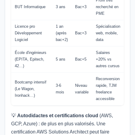
Profil très
BUT Informatique
3 ans
Bac+3
recherché en
PME
Licence pro
1 an
Spécialisation
Développement
(après
Bac+3
web, mobile,
Logiciel
bac+2)
data
École d'ingénieurs
Salaires
(EPITA, Epitech,
5 ans
Bac+5
+20% vs
42…)
autres cursus
Reconversion
Bootcamp intensif
3-6
Niveau
rapide, TJM
(Le Wagon,
mois
variable
freelance
Ironhack…)
accessible
💡
Autodidactes et certifications cloud
(AWS,
GCP, Azure) : de plus en plus valorisés. Une
certification AWS Solutions Architect peut faire