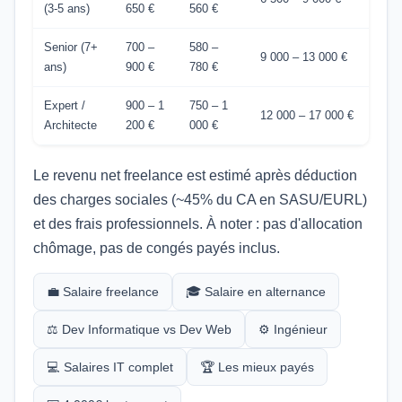
(3-5 ans)
650 €
560 €
Senior (7+
700 –
580 –
9 000 – 13 000 €
ans)
900 €
780 €
Expert /
900 – 1
750 – 1
12 000 – 17 000 €
Architecte
200 €
000 €
Le revenu net freelance est estimé après déduction
des charges sociales (~45% du CA en SASU/EURL)
et des frais professionnels. À noter : pas d'allocation
chômage, pas de congés payés inclus.
💼 Salaire freelance
🎓 Salaire en alternance
⚖️ Dev Informatique vs Dev Web
⚙️ Ingénieur
💻 Salaires IT complet
🏆 Les mieux payés