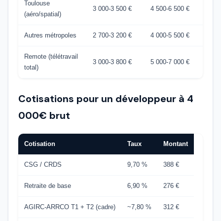
Toulouse
3 000-3 500 €
4 500-6 500 €
(aéro/spatial)
Autres métropoles
2 700-3 200 €
4 000-5 500 €
Remote (télétravail
3 000-3 800 €
5 000-7 000 €
total)
Cotisations pour un développeur à 4
000€ brut
Cotisation
Taux
Montant
CSG / CRDS
9,70 %
388 €
Retraite de base
6,90 %
276 €
AGIRC-ARRCO T1 + T2 (cadre)
~7,80 %
312 €