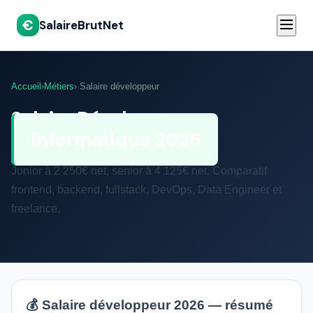
€
SalaireBrutNet
Accueil
›
Métiers
› Salaire développeur
Salaire Développeur
Informatique 2026
Junior à 2 250€ net, senior à 4 125€ net. Comparatif
frontend, backend, fullstack, DevOps, Data Engineer et
freelance.
💰 Salaire développeur 2026 — résumé