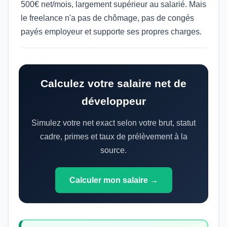
500€ net/mois, largement supérieur au salarié. Mais
le freelance n'a pas de chômage, pas de congés
payés employeur et supporte ses propres charges.
Calculez votre salaire net de
développeur
Simulez votre net exact selon votre brut, statut
cadre, primes et taux de prélèvement à la
source.
Calculer mon salaire →