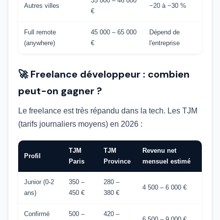
35 000 – 46 000
Autres villes
−20 à −30 %
€
Full remote
45 000 – 65 000
Dépend de
(anywhere)
€
l'entreprise
🚀 Freelance développeur : combien
peut-on gagner ?
Le freelance est très répandu dans la tech. Les TJM
(tarifs journaliers moyens) en 2026 :
TJM
TJM
Revenu net
Profil
Paris
Province
mensuel estimé
Junior (0-2
350 –
280 –
4 500 – 6 000 €
ans)
450 €
380 €
Confirmé
500 –
420 –
6 500 – 9 000 €