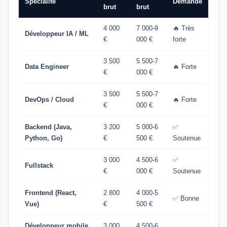
Spécialité
Demande
brut
brut
4 000
7 000-9
🔥 Très
Développeur IA / ML
€
000 €
forte
3 500
5 500-7
Data Engineer
🔥 Forte
€
000 €
3 500
5 500-7
DevOps / Cloud
🔥 Forte
€
000 €
Backend (Java,
3 200
5 000-6
✅
Python, Go)
€
500 €
Soutenue
3 000
4 500-6
✅
Fullstack
€
000 €
Soutenue
Frontend (React,
2 800
4 000-5
✅ Bonne
Vue)
€
500 €
Développeur mobile
3 000
4 500-6