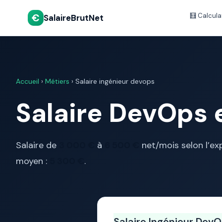
€
🧮 Calcula
SalaireBrutNet
Accueil
›
Métiers
› Salaire ingénieur devops
Salaire DevOps e
Salaire de
3 000 €
à
6 500 €
net/mois selon l’exp
moyen :
5 300 €
.
Salaire Ingénieur Dev