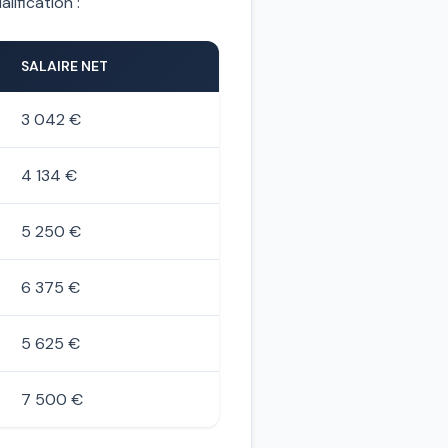
lification :
SALAIRE NET
3 042 €
4 134 €
5 250 €
6 375 €
5 625 €
7 500 €