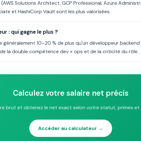
d (AWS Solutions Architect, GCP Professional, Azure Administ
ate et HashiCorp Vault sont les plus valorisées.
r : qui gagne le plus ?
e généralement 10–20 % de plus qu'un développeur backend
 de la double compétence dev + ops et de la criticité du rôle.
Calculez votre salaire net précis
ire brut et obtenez le net exact selon votre statut, primes et 
Accéder au calculateur →