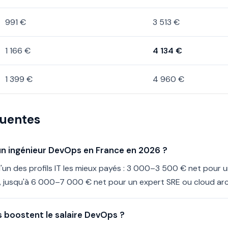
991 €
3 513 €
1 166 €
4 134 €
1 399 €
4 960 €
quentes
d'un ingénieur DevOps en France en 2026 ?
l'un des profils IT les mieux payés : 3 000–3 500 € net pour 
, jusqu'à 6 000–7 000 € net pour un expert SRE ou cloud arc
s boostent le salaire DevOps ?