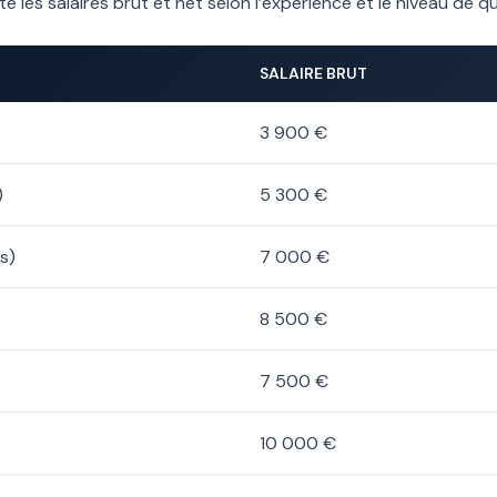
les salaires brut et net selon l’expérience et le niveau de qua
SALAIRE BRUT
3 900 €
)
5 300 €
s)
7 000 €
8 500 €
7 500 €
10 000 €