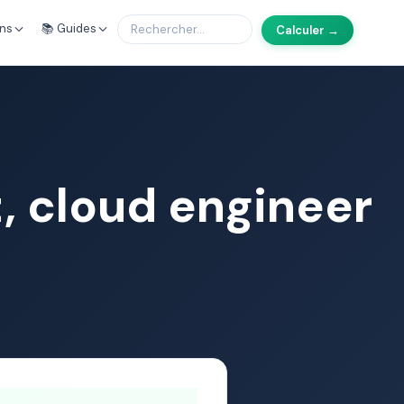
ons
📚 Guides
Calculer →
t, cloud engineer