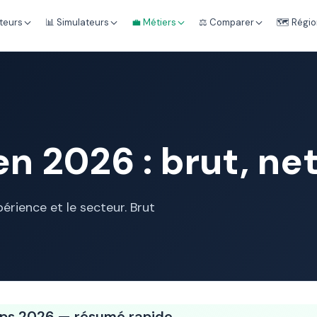
teurs
📊 Simulateurs
💼 Métiers
⚖️ Comparer
🗺️ Régi
n 2026 : brut, ne
érience et le secteur. Brut
Ops 2026 — résumé rapide