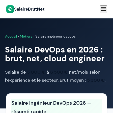
€
SalaireBrutNet
Accueil
›
Métiers
› Salaire ingénieur devops
Salaire DevOps en 2026 :
brut, net, cloud engineer
Salaire de
3 000 €
à
6 500 €
net/mois selon
l’expérience et le secteur. Brut moyen :
5 300 €
.
Salaire Ingénieur DevOps 2026 —
résumé rapide