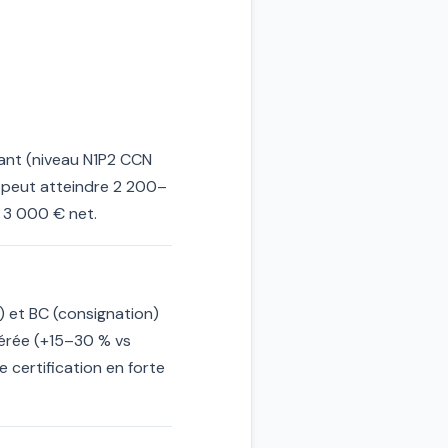
tant (niveau N1P2 CCN
C peut atteindre 2 200–
t 3 000 € net.
) et BC (consignation)
unérée (+15–30 % vs
e certification en forte