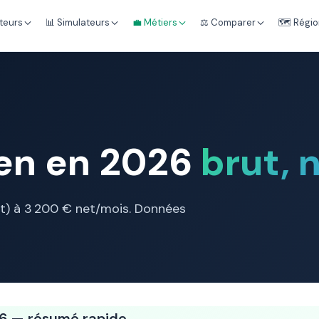
teurs
📊 Simulateurs
💼 Métiers
⚖️ Comparer
🗺️ Régi
ien en 2026
brut, 
ant) à 3 200 € net/mois. Données
26 — résumé rapide