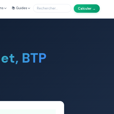
ons
📚 Guides
Calculer →
net, BTP