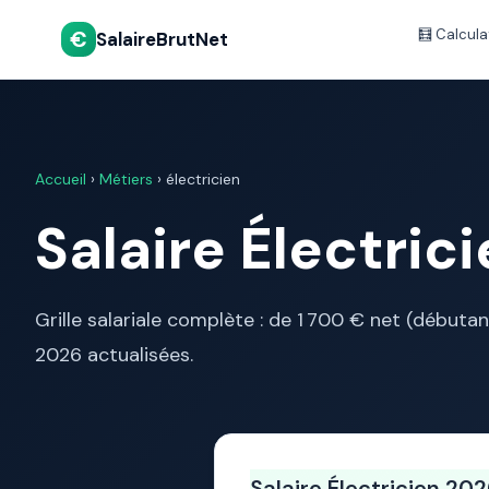
€
🧮 Calcula
SalaireBrutNet
Accueil
›
Métiers
› électricien
Salaire Électric
Grille salariale complète : de 1 700 € net (début
2026 actualisées.
Salaire Électricien 20