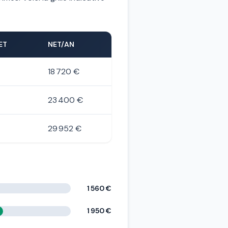
ET
NET/AN
18 720 €
23 400 €
29 952 €
1 560 €
1 950 €