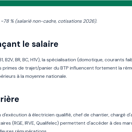
 ~78 % (salarié non-cadre, cotisations 2026).
çant le salaire
1, B2V, BR, BC, H1V), la spécialisation (domotique, courants faibl
es primes de trajet/panier du BTP influencent fortement la rém
périeurs à la moyenne nationale.
rière
 d'exécution à électricien qualifié, chef de chantier, chargé d'a
aires (RGE, IRVE, Qualifelec) permettent d'accéder à des marc
illeures rémunérations.