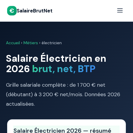
€
SalaireBrutNet
Accueil
›
Métiers
› électricien
Salaire Électricien en
2026
brut, net, BTP
Grille salariale complète : de 1 700 € net
(débutant) à 3 200 € net/mois. Données 2026
actualisées.
Salaire Électricien 2026 — résumé