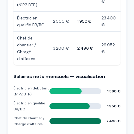
€
(N1P2 BTP)
Électricien
23 400
2 500 €
1 950 €
qualifié BR/BC
€
Chef de
chantier /
29 952
3 200 €
2 496 €
Chargé
€
d'affaires
Salaires nets mensuels — visualisation
Électricien débutant
1 560 €
(N1P2 BTP)
Électricien qualifié
1 950 €
BR/BC
Chef de chantier /
2 496 €
Chargé d'affaires