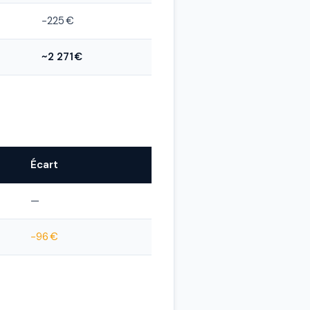
−225 €
~2 271 €
Écart
—
−96 €