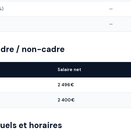
%)
—
—
dre / non-cadre
Salaire net
2 496 €
2 400 €
uels et horaires