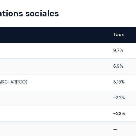
ations sociales
Taux
9,7%
6,9%
AGIRC-ARRCO)
3,15%
~2.2%
~22%
—