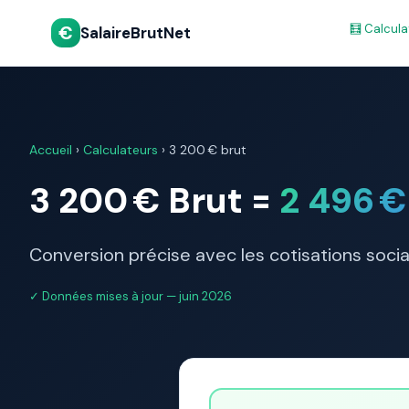
€
🧮 Calcula
SalaireBrutNet
Accueil
›
Calculateurs
› 3 200 € brut
3 200 € Brut =
2 496 €
Conversion précise avec les cotisations soc
✓ Données mises à jour — juin 2026