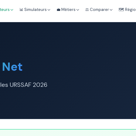
teurs
📊 Simulateurs
💼 Métiers
⚖️ Comparer
🗺️ Régi
 Net
iales URSSAF 2026