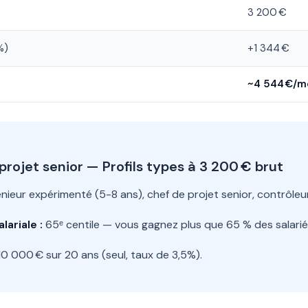
3 200 €
%)
+1 344 €
~4 544 €/m
projet senior — Profils types à 3 200 € brut
nieur expérimenté (5-8 ans), chef de projet senior, contrôleu
lariale :
65ᵉ centile — vous gagnez plus que 65 % des salariés
0 000 € sur 20 ans (seul, taux de 3,5%).