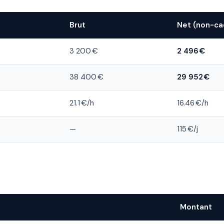
Brut
Net (non-ca
3 200 €
2 496 €
38 400 €
29 952 €
21.1 €/h
16.46 €/h
—
115 €/j
Montant