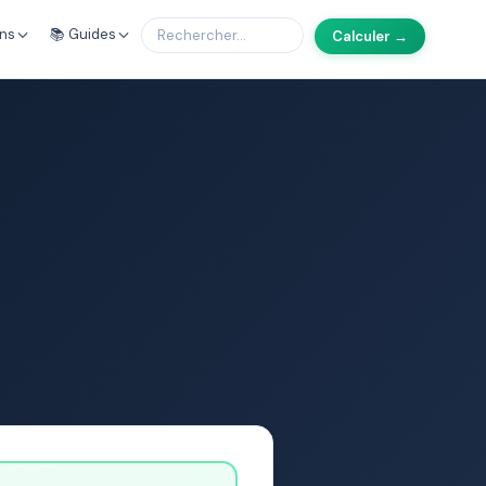
ons
📚 Guides
Calculer →