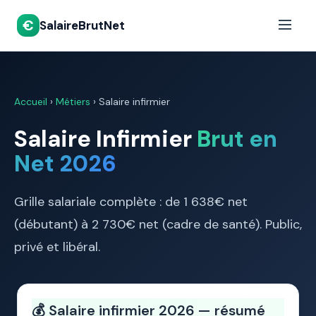
€
SalaireBrutNet
Accueil
›
Métiers
› Salaire infirmier
Salaire Infirmier
Brut en
Net 2026
Grille salariale complète : de 1 638€ net
(débutant) à 2 730€ net (cadre de santé). Public,
privé et libéral.
💰 Salaire infirmier 2026 — résumé