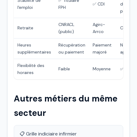
Stabilité de
✅ Titulaire
✅ CDI
du
l'emploi
FPH
portefeu
CNRACL
Agirc-
Retraite
CARPIM
(public)
Arrco
Heures
Récupération
Paiement
Non
supplémentaires
ou paiement
majoré
applicab
Flexibilité des
Faible
Moyenne
✅ Forte
horaires
Autres métiers du même
secteur
📋 Grille indiciaire infirmier