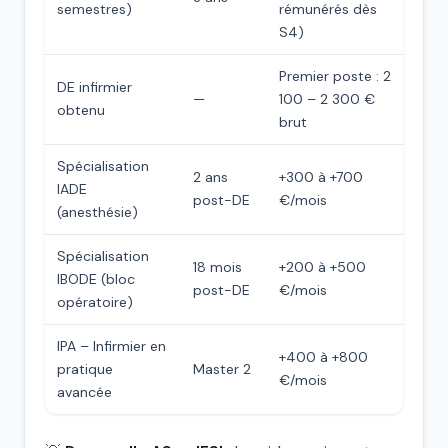
semestres)
rémunérés dès
S4)
Premier poste : 2
DE infirmier
—
100 – 2 300 €
obtenu
brut
Spécialisation
2 ans
+300 à +700
IADE
post-DE
€/mois
(anesthésie)
Spécialisation
18 mois
+200 à +500
IBODE (bloc
post-DE
€/mois
opératoire)
IPA – Infirmier en
+400 à +800
pratique
Master 2
€/mois
avancée