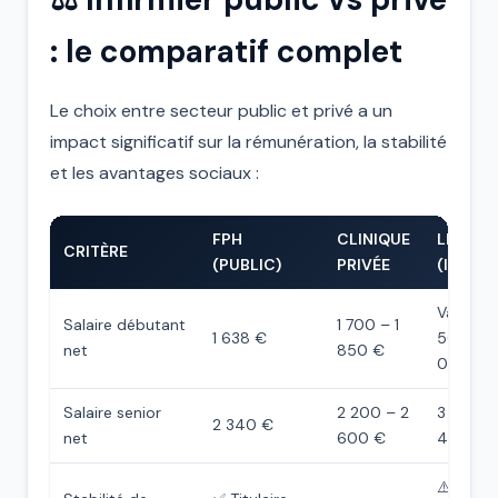
: le comparatif complet
Le choix entre secteur public et privé a un
impact significatif sur la rémunération, la stabilité
et les avantages sociaux :
FPH
CLINIQUE
LIBÉRA
CRITÈRE
(PUBLIC)
PRIVÉE
(IDEL)
Variable 
Salaire débutant
1 700 – 1
1 638 €
500 – 3
net
850 €
000 €)
Salaire senior
2 200 – 2
3 000 –
2 340 €
net
600 €
400 €
⚠️ Dépe