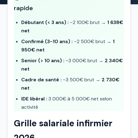
rapide
Débutant (< 3 ans) :
~2 100€ brut →
1 638€
net
Confirmé (3-10 ans) :
~2 500€ brut →
1
950€ net
Senior (> 10 ans) :
~3 000€ brut →
2 340€
net
Cadre de santé :
~3 500€ brut →
2 730€
net
IDE libéral :
3 000€ à 5 000€ net selon
activité
Grille salariale infirmier
2026