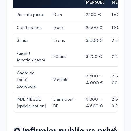
MENSUEL
MENSUEL
Prise de poste
0 an
2 100 €
1 638 €
Confirmation
5 ans
2 500 €
1 950 €
Senior
15 ans
3 000 €
2 340 €
Faisant
20 ans
3 200 €
2 400 €
fonction cadre
Cadre de
3 500 –
2 625 – 3
santé
Variable
4 000 €
000 €
(concours)
IADE / IBODE
3 ans post-
3 800 –
2 850 –
(spécialisation)
DE
4 500 €
3 375 €
⚖️ Infirmier public vs privé