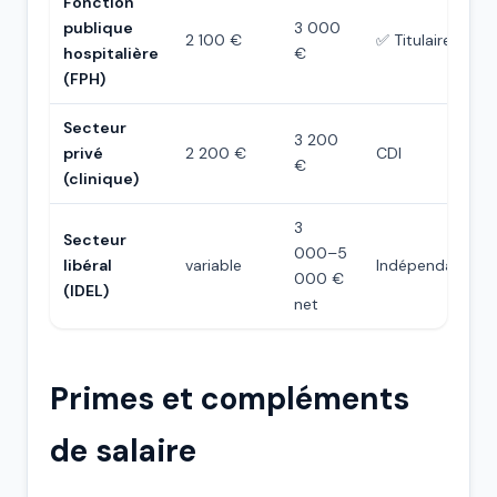
Fonction
publique
3 000
2 100 €
✅ Titulaire
hospitalière
€
(FPH)
Secteur
3 200
privé
2 200 €
CDI
€
(clinique)
3
Secteur
000–5
libéral
variable
Indépendant
000 €
(IDEL)
net
Primes et compléments
de salaire