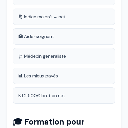
🔢 Indice majoré → net
🏥 Aide-soignant
🩺 Médecin généraliste
📊 Les mieux payés
💶 2 500€ brut en net
🎓 Formation pour