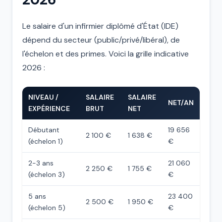
Le salaire d'un infirmier diplômé d'État (IDE)
dépend du secteur (public/privé/libéral), de
l'échelon et des primes. Voici la grille indicative
2026 :
NIVEAU /
SALAIRE
SALAIRE
NET/AN
EXPÉRIENCE
BRUT
NET
Débutant
19 656
2 100 €
1 638 €
(échelon 1)
€
2-3 ans
21 060
2 250 €
1 755 €
(échelon 3)
€
5 ans
23 400
2 500 €
1 950 €
(échelon 5)
€