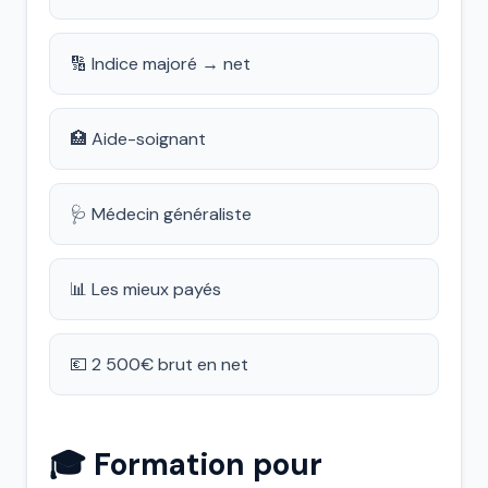
🔢 Indice majoré → net
🏥 Aide-soignant
🩺 Médecin généraliste
📊 Les mieux payés
💶 2 500€ brut en net
🎓 Formation pour