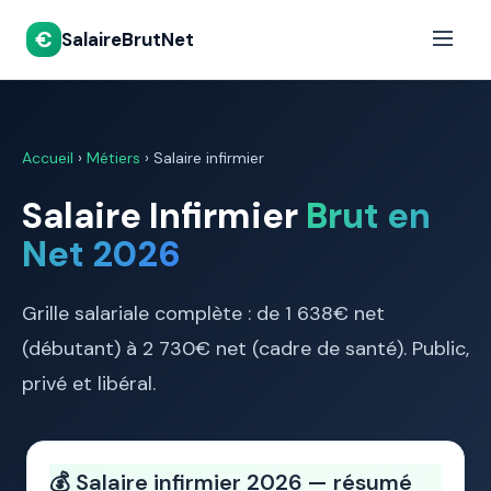
€
SalaireBrutNet
Accueil
›
Métiers
› Salaire infirmier
Salaire Infirmier
Brut en
Net 2026
Grille salariale complète : de 1 638€ net
(débutant) à 2 730€ net (cadre de santé). Public,
privé et libéral.
💰 Salaire infirmier 2026 — résumé