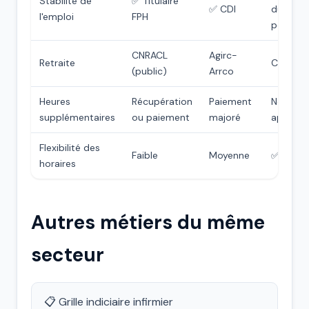
Stabilité de
✅ Titulaire
✅ CDI
du
l'emploi
FPH
portefeu
CNRACL
Agirc-
Retraite
CARPIM
(public)
Arrco
Heures
Récupération
Paiement
Non
supplémentaires
ou paiement
majoré
applicab
Flexibilité des
Faible
Moyenne
✅ Forte
horaires
Autres métiers du même
secteur
📋 Grille indiciaire infirmier