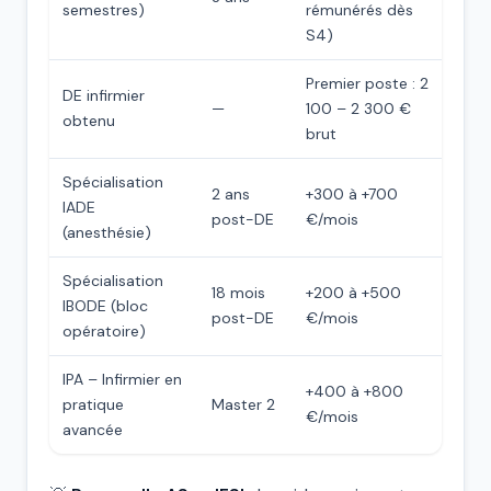
semestres)
rémunérés dès
S4)
Premier poste : 2
DE infirmier
—
100 – 2 300 €
obtenu
brut
Spécialisation
2 ans
+300 à +700
IADE
post-DE
€/mois
(anesthésie)
Spécialisation
18 mois
+200 à +500
IBODE (bloc
post-DE
€/mois
opératoire)
IPA – Infirmier en
+400 à +800
pratique
Master 2
€/mois
avancée