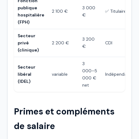
Fonction
publique
3 000
2 100 €
✅ Titulaire
hospitalière
€
(FPH)
Secteur
3 200
privé
2 200 €
CDI
€
(clinique)
3
Secteur
000–5
libéral
variable
Indépendant
000 €
(IDEL)
net
Primes et compléments
de salaire