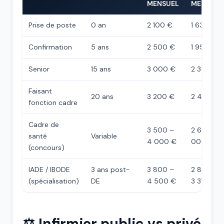
MENSUEL
MENSUEL
Prise de poste
0 an
2 100 €
1 638 €
Confirmation
5 ans
2 500 €
1 950 €
Senior
15 ans
3 000 €
2 340 €
Faisant
20 ans
3 200 €
2 400 €
fonction cadre
Cadre de
3 500 –
2 625 – 3
santé
Variable
4 000 €
000 €
(concours)
IADE / IBODE
3 ans post-
3 800 –
2 850 –
(spécialisation)
DE
4 500 €
3 375 €
⚖️ Infirmier public vs privé