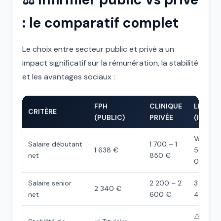
: le comparatif complet
Le choix entre secteur public et privé a un
impact significatif sur la rémunération, la stabilité
et les avantages sociaux :
FPH
CLINIQUE
LIBÉRA
CRITÈRE
(PUBLIC)
PRIVÉE
(IDEL)
Variable 
Salaire débutant
1 700 – 1
1 638 €
500 – 3
net
850 €
000 €)
Salaire senior
2 200 – 2
3 000 –
2 340 €
net
600 €
400 €
⚠️ Dépe