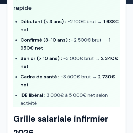
rapide
Débutant (< 3 ans) :
~2 100€ brut →
1 638€
net
Confirmé (3-10 ans) :
~2 500€ brut →
1
950€ net
Senior (> 10 ans) :
~3 000€ brut →
2 340€
net
Cadre de santé :
~3 500€ brut →
2 730€
net
IDE libéral :
3 000€ à 5 000€ net selon
activité
Grille salariale infirmier
2026