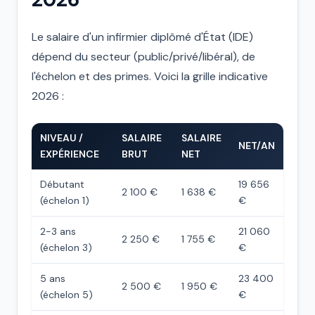
Le salaire d'un infirmier diplômé d'État (IDE)
dépend du secteur (public/privé/libéral), de
l'échelon et des primes. Voici la grille indicative
2026 :
NIVEAU /
SALAIRE
SALAIRE
NET/AN
EXPÉRIENCE
BRUT
NET
Débutant
19 656
2 100 €
1 638 €
(échelon 1)
€
2-3 ans
21 060
2 250 €
1 755 €
(échelon 3)
€
5 ans
23 400
2 500 €
1 950 €
(échelon 5)
€