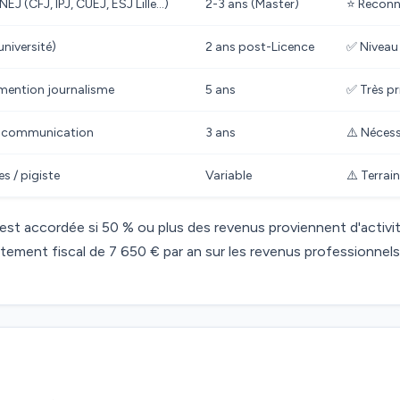
J (CFJ, IPJ, CUEJ, ESJ Lille…)
2-3 ans (Master)
⭐ Reconn
niversité)
2 ans post-Licence
✅ Niveau
 mention journalisme
5 ans
✅ Très pr
n-communication
3 ans
⚠️ Nécess
s / pigiste
Variable
⚠️ Terrain
est accordée si 50 % ou plus des revenus proviennent d'activité
ttement fiscal de 7 650 € par an sur les revenus professionnels