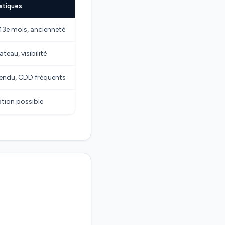
stiques
, 13e mois, ancienneté
teau, visibilité
endu, CDD fréquents
ation possible