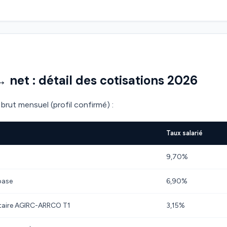
→ net : détail des cotisations 2026
brut mensuel (profil confirmé) :
Taux salarié
9,70%
base
6,90%
taire AGIRC-ARRCO T1
3,15%