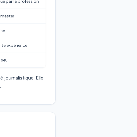
ue par la profession
 master
isé
ite expérience
 seul
 journalistique. Elle
.