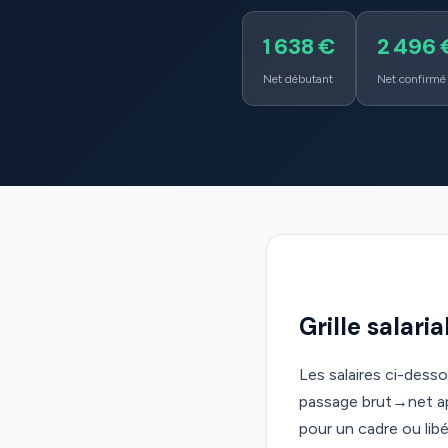
1 638 €
2 496 
Net débutant
Net confirmé
Grille salari
Les salaires ci-dess
passage brut→net app
pour un cadre ou libér