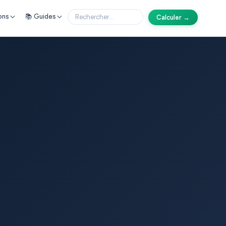
ons
📚 Guides
Calculer →