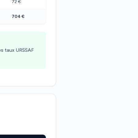
72 €
704 €
les taux URSSAF