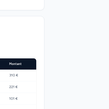
Montant
310 €
221 €
101 €