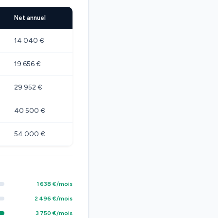
Net annuel
14 040 €
19 656 €
29 952 €
40 500 €
54 000 €
1 638 €/mois
2 496 €/mois
3 750 €/mois