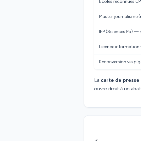
Écoles reconnues CPNE
Master journalisme (u
IEP (Sciences Po) —
Licence informatio
Reconversion via pige
La
carte de presse
ouvre droit à un aba