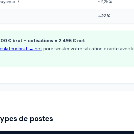
évoyance…)
~2,25%
~22%
200 € brut − cotisations = 2 496 € net
lculateur brut → net
pour simuler votre situation exacte avec 
types de postes