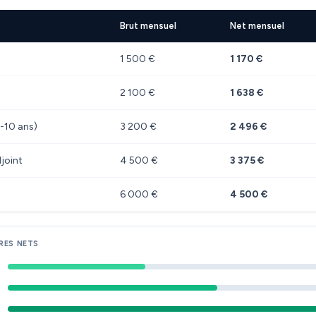
Brut mensuel
Net mensuel
1 500 €
1 170 €
2 100 €
1 638 €
-10 ans)
3 200 €
2 496 €
joint
4 500 €
3 375 €
6 000 €
4 500 €
RES NETS