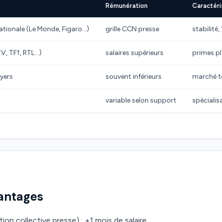
Rémunération
Caractéri
ationale (Le Monde, Figaro…)
grille CCN presse
stabilité
TV, TF1, RTL…)
salaires supérieurs
primes pla
ayers
souvent inférieurs
marché t
variable selon support
spécialis
vantages
on collective presse) : +1 mois de salaire