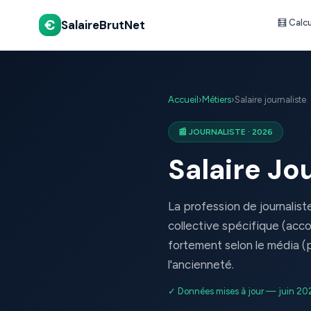
€
SalaireBrutNet
🧮 Calc
Accueil
›
Métiers
›
Salaire journaliste
📰 JOURNALISTE · 2026
Salaire Jo
La profession de journalis
collective spécifique (acco
fortement selon le média (p
l'ancienneté.
✓ Données mises à jour — juin 20