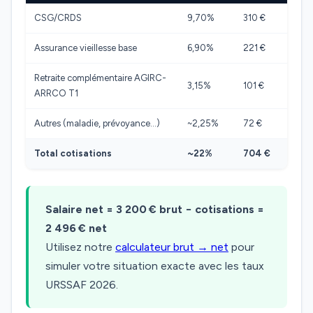
CSG/CRDS
9,70%
310 €
Assurance vieillesse base
6,90%
221 €
Retraite complémentaire AGIRC-
3,15%
101 €
ARRCO T1
Autres (maladie, prévoyance…)
~2,25%
72 €
Total cotisations
~22%
704 €
Salaire net = 3 200 € brut − cotisations =
2 496 € net
Utilisez notre
calculateur brut → net
pour
simuler votre situation exacte avec les taux
URSSAF 2026.