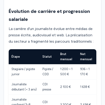
Évolution de carrière et progression
salariale
La carrière d'un journaliste évolue entre médias de
presse écrite, audiovisuel et web. La précarisation
du secteur a fragmenté les parcours traditionnels :
Brut
Net
Étape
Statut
mensuel
mensuel
Stagiaire / pigiste
Pigiste /
1 200 – 1
936 – 1
junior
CDD
500 €
170 €
Journaliste
CDI
2 100 €
1 638 €
débutant (< 3 ans)
presse
Journaliste
CDI
confirmé (3-8
3 200 €
2 496 €