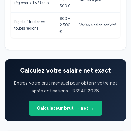
régionaux TV/Radio
500 €
800 –
Pigiste / freelance
2 500
Variable selon activité
toutes régions
€
Calculez votre salaire net exact
Entrez votre brut mensuel pour obtenir votre net
après cotisations URSSAF 2026.
Calculateur brut → net →