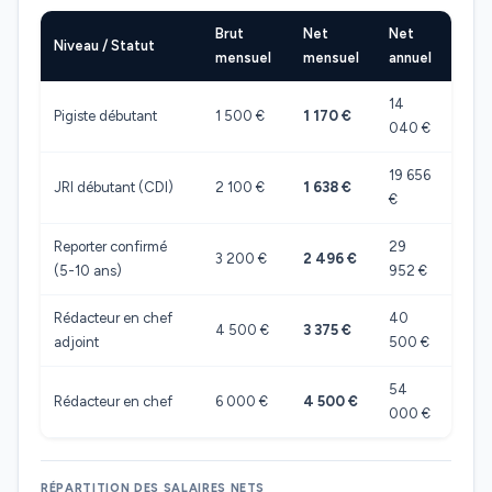
Brut
Net
Net
Niveau / Statut
mensuel
mensuel
annuel
14
Pigiste débutant
1 500 €
1 170 €
040 €
19 656
JRI débutant (CDI)
2 100 €
1 638 €
€
Reporter confirmé
29
3 200 €
2 496 €
(5-10 ans)
952 €
Rédacteur en chef
40
4 500 €
3 375 €
adjoint
500 €
54
Rédacteur en chef
6 000 €
4 500 €
000 €
RÉPARTITION DES SALAIRES NETS