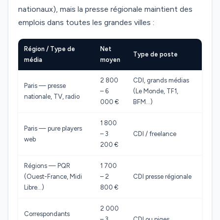
nationaux), mais la presse régionale maintient des
emplois dans toutes les grandes villes :
Région / Type de
Net
Type de poste
média
moyen
2 800
CDI, grands médias
Paris — presse
– 6
(Le Monde, TF1,
nationale, TV, radio
000 €
BFM…)
1 800
Paris — pure players
– 3
CDI / freelance
web
200 €
Régions — PQR
1 700
(Ouest-France, Midi
– 2
CDI presse régionale
Libre…)
800 €
2 000
Correspondants
– 3
CDI ou piges