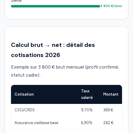
Senior
4 800 €/mois
Calcul brut → net : détail des
cotisations 2026
Exemple sur 3 800 € brut mensuel (profil confirmé,
statut cadre) :
Taux
Cotisation
Montant
salarié
CSG/CRDS
9,70%
369 €
Assurance vieillesse base
6,90%
262 €