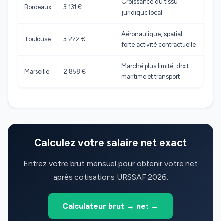
Croissance du tissu
Bordeaux
3 131 €
juridique local
Aéronautique, spatial,
Toulouse
3 222 €
forte activité contractuelle
Marché plus limité, droit
Marseille
2 858 €
maritime et transport
Calculez votre salaire net exact
Entrez votre brut mensuel pour obtenir votre net
après cotisations URSSAF 2026.
Calculateur brut → net →