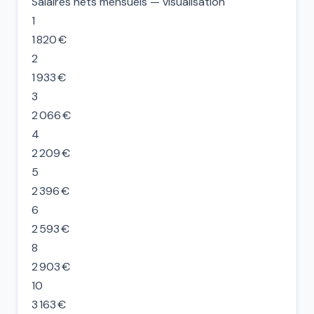
Salaires nets mensuels — visualisation
1
1 820 €
2
1 933 €
3
2 066 €
4
2 209 €
5
2 396 €
6
2 593 €
8
2 903 €
10
3 163 €