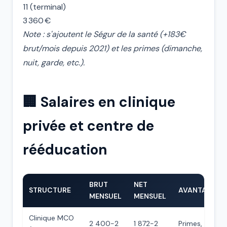
11 (terminal)
3 360 €
Note : s'ajoutent le Ségur de la santé (+183€
brut/mois depuis 2021) et les primes (dimanche,
nuit, garde, etc.).
🏢 Salaires en clinique
privée et centre de
rééducation
BRUT
NET
STRUCTURE
AVANTAGES
MENSUEL
MENSUEL
Clinique MCO
2 400-2
1 872-2
Primes,