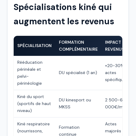
Spécialisations kiné qui
augmentent les revenus
FORMATION
IMPACT
SPÉCIALISATION
COMPLÉMENTAIRE
REVENUS
Rééducation
+20-30%
périnéale et
DU spécialisé (1 an)
actes
pelvi-
spécifiques
périnéologie
Kiné du sport
DU kinesport ou
2 500-6
(sportifs de haut
MKSS
000€/mois
niveau)
Kiné respiratoire
Actes
Formation
(nourrissons,
majorés
continue