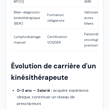
BPCO)
AMK
Bilan-diagnostic
Valorisation
Formation
kinésithérapique
actes
obligatoire
(BDK)
bilans
Patientèle
Lymphodrainage
Certification
oncologie
manuel
VODDER
premium
Évolution de carrière d'un
kinésithérapeute
0-3 ans — Salarié :
acquérir expérience
clinique, constituer un réseau de
prescripteurs