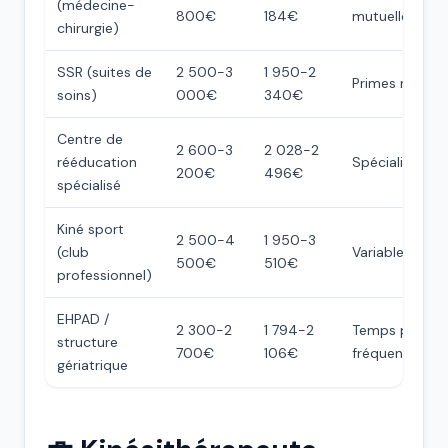
(médecine-
800€
184€
mutuelle
chirurgie)
SSR (suites de
2 500-3
1 950-2
Primes nuit
soins)
000€
340€
Centre de
2 600-3
2 028-2
rééducation
Spécialisation
200€
496€
spécialisé
Kiné sport
2 500-4
1 950-3
(club
Variable
500€
510€
professionnel)
EHPAD /
2 300-2
1 794-2
Temps partiel
structure
700€
106€
fréquent
gériatrique