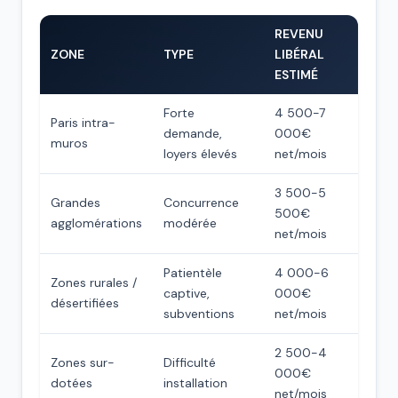
REVENU
ZONE
TYPE
LIBÉRAL
ESTIMÉ
Forte
4 500-7
Paris intra-
demande,
000€
muros
loyers élevés
net/mois
3 500-5
Grandes
Concurrence
500€
agglomérations
modérée
net/mois
Patientèle
4 000-6
Zones rurales /
captive,
000€
désertifiées
subventions
net/mois
2 500-4
Zones sur-
Difficulté
000€
dotées
installation
net/mois