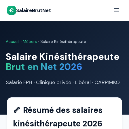
€
SalaireBrutNet
Accueil
›
Métiers
›
Salaire Kinésithérapeute
Salaire Kinésithérapeute
Brut en Net 2026
Salarié FPH · Clinique privée · Libéral · CARPIMKO
🦴 Résumé des salaires
kinésithérapeute 2026