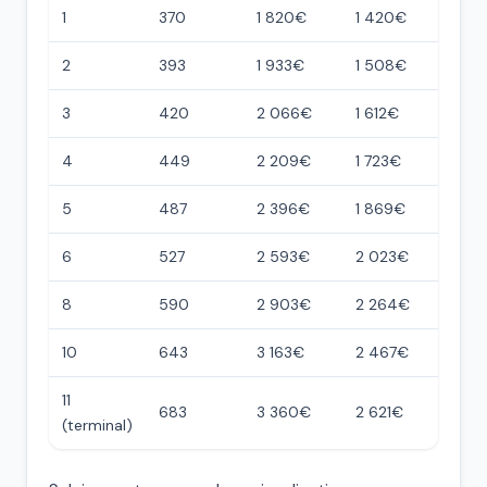
1
370
1 820€
1 420€
2
393
1 933€
1 508€
3
420
2 066€
1 612€
4
449
2 209€
1 723€
5
487
2 396€
1 869€
6
527
2 593€
2 023€
8
590
2 903€
2 264€
10
643
3 163€
2 467€
11
683
3 360€
2 621€
(terminal)