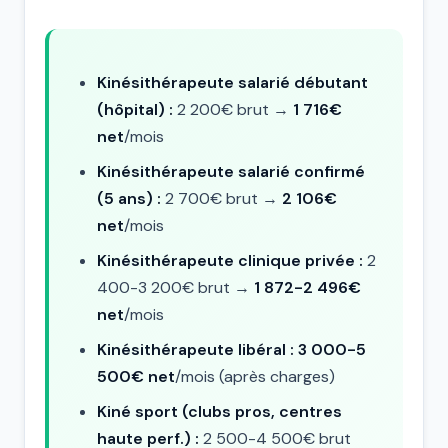
Kinésithérapeute salarié débutant
(hôpital) :
2 200€ brut →
1 716€
net
/mois
Kinésithérapeute salarié confirmé
(5 ans) :
2 700€ brut →
2 106€
net
/mois
Kinésithérapeute clinique privée :
2
400-3 200€ brut →
1 872-2 496€
net
/mois
Kinésithérapeute libéral :
3 000-5
500€ net
/mois (après charges)
Kiné sport (clubs pros, centres
haute perf.) :
2 500-4 500€ brut