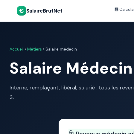
€
🧮 Calcula
SalaireBrutNet
Accueil
›
Métiers
› Salaire médecin
Salaire Médecin
Interne, remplaçant, libéral, salarié : tous les reve
3.
🩺 Revenus médecin g