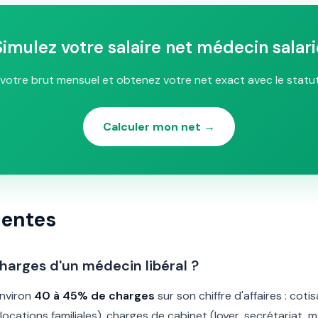
Simulez votre salaire net médecin salari
votre brut mensuel et obtenez votre net exact avec le statu
Calculer mon net →
uentes
harges d'un médecin libéral ?
environ
40 à 45% de charges
sur son chiffre d'affaires : cot
locations familiales), charges de cabinet (loyer, secrétariat, 