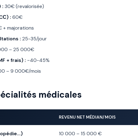
 :
30€ (revalorisée)
CС) :
60€
 + majorations
tations :
25-35/jour
000 – 25 000€
 + frais) :
~40-45%
00 – 9 000€/mois
écialités médicales
REVENU NET MÉDIAN/MOIS
thopédie…)
10 000 – 15 000 €