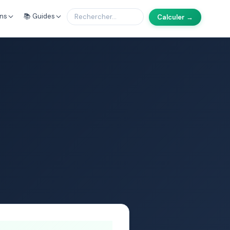
ons
📚 Guides
Calculer →
6