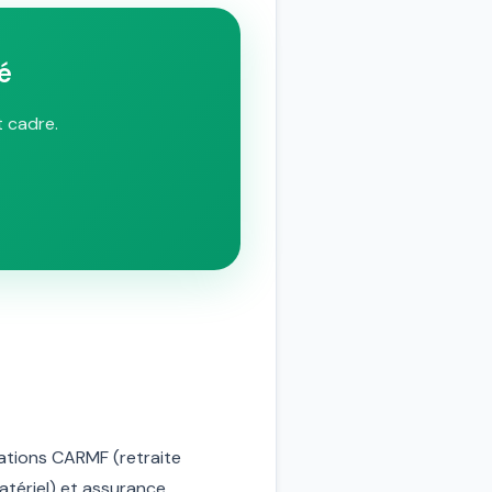
é
t cadre.
isations CARMF (retraite
matériel) et assurance