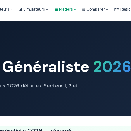
teurs
📊 Simulateurs
💼 Métiers
⚖️ Comparer
🗺️ Régi
 Généraliste
202
nus 2026 détaillés. Secteur 1, 2 et
énéraliste 2026 — résumé