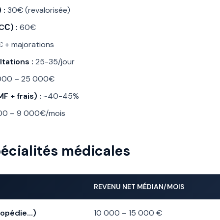
 :
30€ (revalorisée)
CС) :
60€
 + majorations
tations :
25-35/jour
000 – 25 000€
 + frais) :
~40-45%
00 – 9 000€/mois
écialités médicales
REVENU NET MÉDIAN/MOIS
thopédie…)
10 000 – 15 000 €