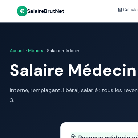
€
🧮 Calcula
SalaireBrutNet
Accueil
›
Métiers
› Salaire médecin
Salaire Médecin
Interne, remplaçant, libéral, salarié : tous les reve
3.
🩺 Revenus médecin g