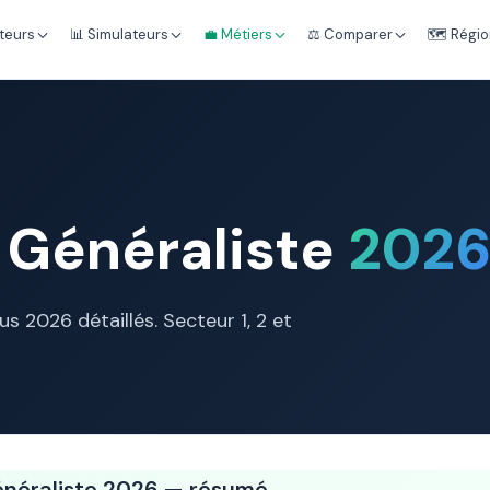
teurs
📊 Simulateurs
💼 Métiers
⚖️ Comparer
🗺️ Régi
 Généraliste
202
nus 2026 détaillés. Secteur 1, 2 et
énéraliste 2026 — résumé