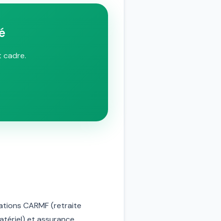
é
t cadre.
isations CARMF (retraite
matériel) et assurance