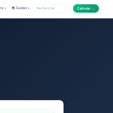
ons
📚 Guides
Calculer →
6