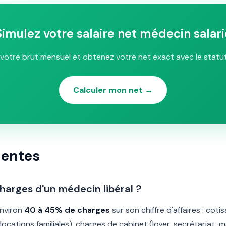
Simulez votre salaire net médecin salari
votre brut mensuel et obtenez votre net exact avec le statu
Calculer mon net →
uentes
harges d'un médecin libéral ?
environ
40 à 45% de charges
sur son chiffre d'affaires : cot
locations familiales), charges de cabinet (loyer, secrétariat, 