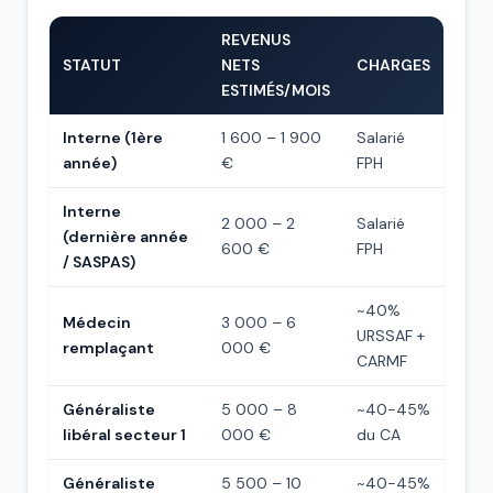
REVENUS
STATUT
NETS
CHARGES
ESTIMÉS/MOIS
Interne (1ère
1 600 – 1 900
Salarié
année)
€
FPH
Interne
2 000 – 2
Salarié
(dernière année
600 €
FPH
/ SASPAS)
~40%
Médecin
3 000 – 6
URSSAF +
remplaçant
000 €
CARMF
Généraliste
5 000 – 8
~40-45%
libéral secteur 1
000 €
du CA
Généraliste
5 500 – 10
~40-45%