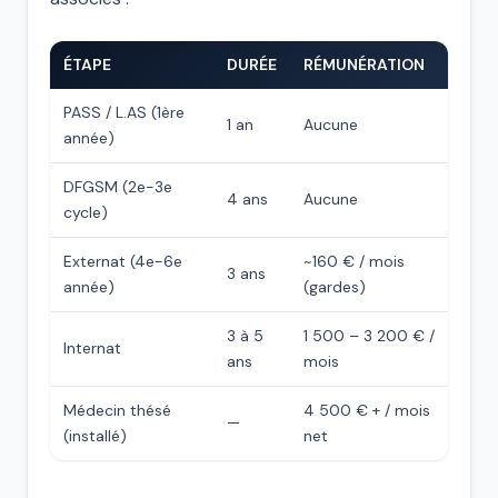
ÉTAPE
DURÉE
RÉMUNÉRATION
PASS / L.AS (1ère
1 an
Aucune
année)
DFGSM (2e-3e
4 ans
Aucune
cycle)
Externat (4e-6e
~160 € / mois
3 ans
année)
(gardes)
3 à 5
1 500 – 3 200 € /
Internat
ans
mois
Médecin thésé
4 500 € + / mois
—
(installé)
net