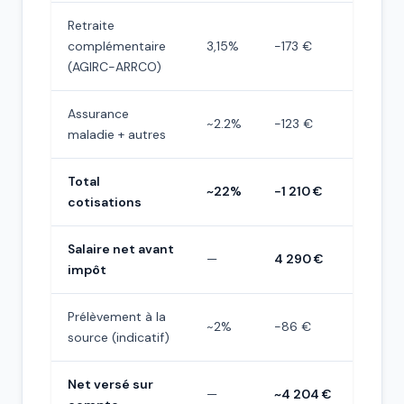
Retraite
complémentaire
3,15%
−173 €
(AGIRC-ARRCO)
Assurance
~2.2%
−123 €
maladie + autres
Total
~22%
−1 210 €
cotisations
Salaire net avant
—
4 290 €
impôt
Prélèvement à la
~2%
−86 €
source (indicatif)
Net versé sur
—
~4 204 €