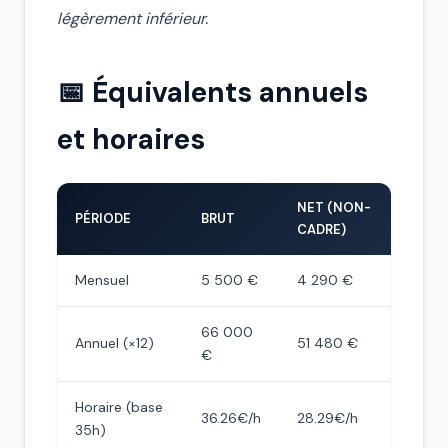
légèrement inférieur.
📅 Équivalents annuels
et horaires
NET (NON-
PÉRIODE
BRUT
CADRE)
Mensuel
5 500 €
4 290 €
66 000
Annuel (×12)
51 480 €
€
Horaire (base
36.26€/h
28.29€/h
35h)