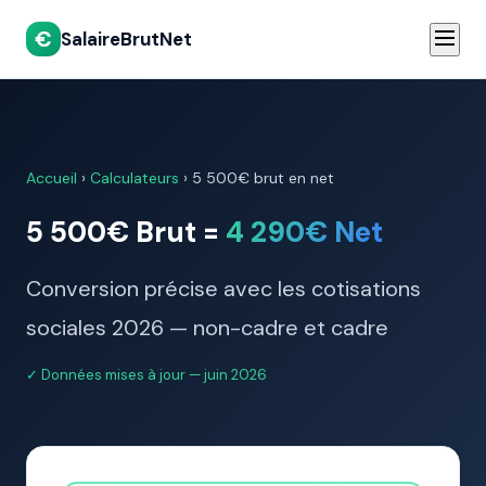
€
SalaireBrutNet
Accueil
›
Calculateurs
›
5 500€ brut en net
5 500€ Brut =
4 290€ Net
Conversion précise avec les cotisations
sociales 2026 — non-cadre et cadre
✓ Données mises à jour — juin 2026