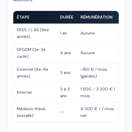
ÉTAPE
DURÉE
RÉMUNÉRATION
PASS / L.AS (1ère
1 an
Aucune
année)
DFGSM (2e-3e
4 ans
Aucune
cycle)
Externat (4e-6e
~160 € / mois
3 ans
année)
(gardes)
3 à 5
1 500 – 3 200 € /
Internat
ans
mois
Médecin thésé
4 500 € + / mois
—
(installé)
net