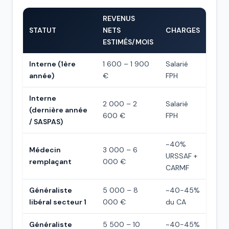
REVENUS
STATUT
NETS
CHARGES
ESTIMÉS/MOIS
Interne (1ère
1 600 – 1 900
Salarié
année)
€
FPH
Interne
2 000 – 2
Salarié
(dernière année
600 €
FPH
/ SASPAS)
~40%
Médecin
3 000 – 6
URSSAF +
remplaçant
000 €
CARMF
Généraliste
5 000 – 8
~40-45%
libéral secteur 1
000 €
du CA
Généraliste
5 500 – 10
~40-45%