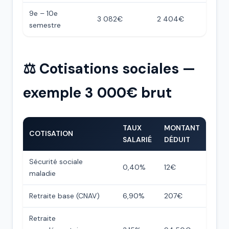
9e – 10e
3 082€
2 404€
semestre
⚖️ Cotisations sociales —
exemple 3 000€ brut
TAUX
MONTANT
COTISATION
SALARIÉ
DÉDUIT
Sécurité sociale
0,40%
12€
maladie
Retraite base (CNAV)
6,90%
207€
Retraite