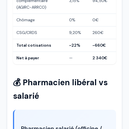
complémentaire
3,15%
94,50€
(AGIRC-ARRCO)
Chômage
0%
0€
CSG/CRDS
9,20%
260€
Total cotisations
~22%
~660€
Net à payer
—
2 340€
💰 Pharmacien libéral vs
salarié
Pharmacien salarié (officine /