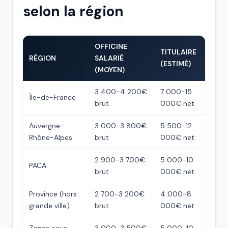
selon la région
OFFICINE
TITULAIRE
RÉGION
SALARIÉ
(ESTIMÉ)
(MOYEN)
3 400-4 200€
7 000-15
Île-de-France
brut
000€ net
Auvergne-
3 000-3 800€
5 500-12
Rhône-Alpes
brut
000€ net
2 900-3 700€
5 000-10
PACA
brut
000€ net
Province (hors
2 700-3 200€
4 000-8
grande ville)
brut
000€ net