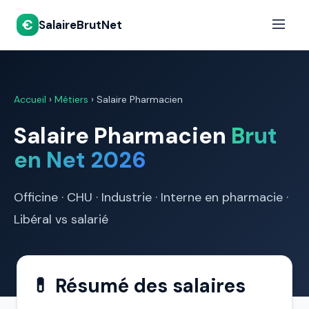
€
SalaireBrutNet
Accueil
›
Métiers
›
Salaire Pharmacien
Salaire Pharmacien
Brut
en Net 2026
Officine · CHU · Industrie · Interne en pharmacie ·
Libéral vs salarié
💊 Résumé des salaires