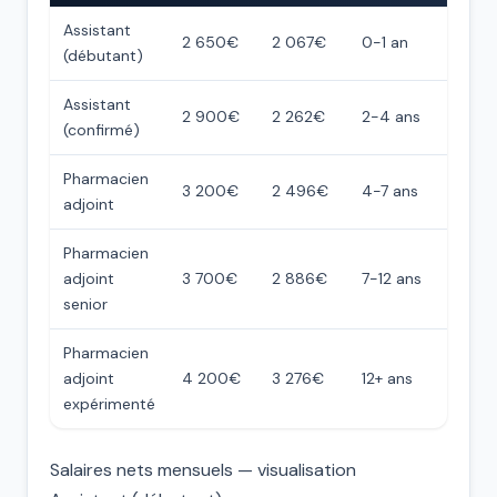
Assistant
2 650€
2 067€
0-1 an
(débutant)
Assistant
2 900€
2 262€
2-4 ans
(confirmé)
Pharmacien
3 200€
2 496€
4-7 ans
adjoint
Pharmacien
adjoint
3 700€
2 886€
7-12 ans
senior
Pharmacien
adjoint
4 200€
3 276€
12+ ans
expérimenté
Salaires nets mensuels — visualisation