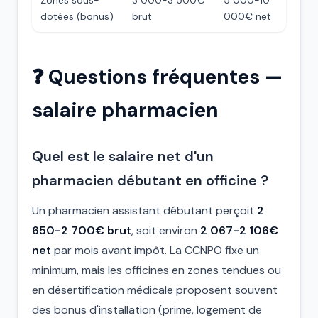
Zones sous-
3 000-3 500€
5 000-10
dotées (bonus)
brut
000€ net
❓ Questions fréquentes —
salaire pharmacien
Quel est le salaire net d'un
pharmacien débutant en officine ?
Un pharmacien assistant débutant perçoit
2
650-2 700€ brut
, soit environ
2 067-2 106€
net
par mois avant impôt. La CCNPO fixe un
minimum, mais les officines en zones tendues ou
en désertification médicale proposent souvent
des bonus d'installation (prime, logement de