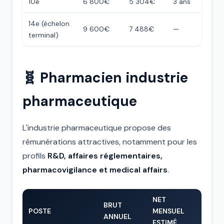
10e
6 800€
5 304€
3 ans
14e (échelon
9 600€
7 488€
—
terminal)
🧬 Pharmacien industrie
pharmaceutique
L'industrie pharmaceutique propose des
rémunérations attractives, notamment pour les
profils
R&D, affaires réglementaires,
pharmacovigilance et medical affairs
.
NET
BRUT
POSTE
MENSUEL
ANNUEL
ESTIMÉ