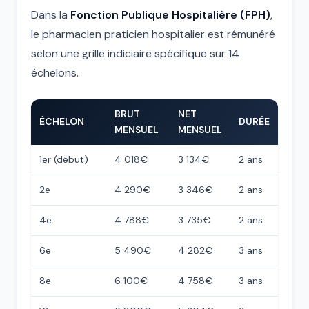
Dans la
Fonction Publique Hospitalière (FPH)
,
le pharmacien praticien hospitalier est rémunéré
selon une grille indiciaire spécifique sur 14
échelons.
BRUT
NET
ÉCHELON
DURÉE
MENSUEL
MENSUEL
1er (début)
4 018€
3 134€
2 ans
2e
4 290€
3 346€
2 ans
4e
4 788€
3 735€
2 ans
6e
5 490€
4 282€
3 ans
8e
6 100€
4 758€
3 ans