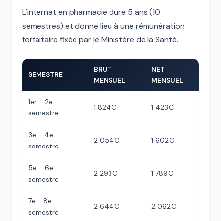
L'internat en pharmacie dure 5 ans (10
semestres) et donne lieu à une rémunération
forfaitaire fixée par le Ministère de la Santé.
BRUT
NET
SEMESTRE
MENSUEL
MENSUEL
1er – 2e
1 824€
1 423€
semestre
3e – 4e
2 054€
1 602€
semestre
5e – 6e
2 293€
1 789€
semestre
7e – 8e
2 644€
2 062€
semestre