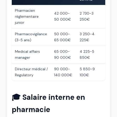
Pharmacien
42 000-
2 730-3
réglementaire
50 000€
250€
junior
Pharmacovigilance
50 000-
3 250-4
(3-5 ans)
65 000€
225€
Medical affairs
65 000-
4 225-5
manager
90 000€
850€
Directeur médical /
90 000-
5 850-9
Regulatory
140 000€
100€
🎓 Salaire interne en
pharmacie