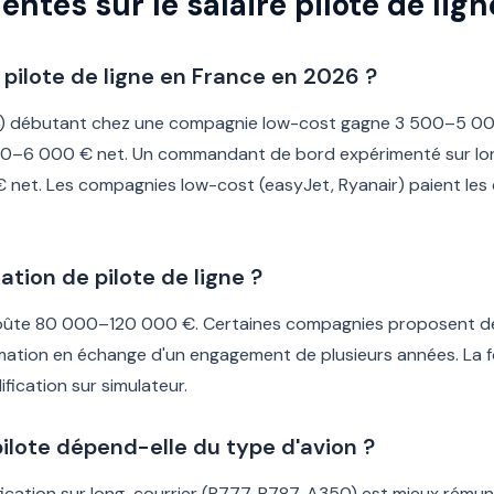
ntes sur le salaire pilote de lign
n pilote de ligne en France en 2026 ?
igne) débutant chez une compagnie low-cost gagne 3 500–5 00
00–6 000 € net. Un commandant de bord expérimenté sur lon
 net. Les compagnies low-cost (easyJet, Ryanair) paient 
tion de pilote de ligne ?
oûte 80 000–120 000 €. Certaines compagnies proposent des
rmation en échange d'un engagement de plusieurs années. La f
ification sur simulateur.
ilote dépend-elle du type d'avion ?
lification sur long-courrier (B777, B787, A350) est mieux rém