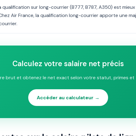
La qualification sur long-courrier (B777, B787, A350) est mieu
hez Air France, la qualification long-courrier apporte une m
ourrier.
Calculez votre salaire net précis
ire brut et obtenez le net exact selon votre statut, primes et 
Accéder au calculateur →