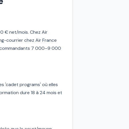
e
0 € net/mois. Chez Air
g-courrier chez Air France
les commandants 7 000–9 000
 'cadet programs' où elles
ormation dure 18 à 24 mois et
unérée que le court/moyen-