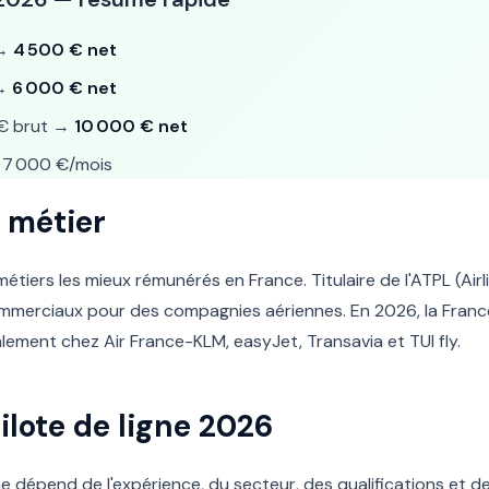
 →
4 500 € net
 →
6 000 € net
€ brut →
10 000 € net
7 000 €/mois
 métier
 métiers les mieux rémunérés en France. Titulaire de l'ATPL (Airli
commerciaux pour des compagnies aériennes. En 2026, la Fran
palement chez Air France-KLM, easyJet, Transavia et TUI fly.
Pilote de ligne 2026
gne dépend de l'expérience, du secteur, des qualifications et des 