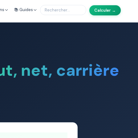
ons
📚 Guides
Calculer →
ut, net, carrière