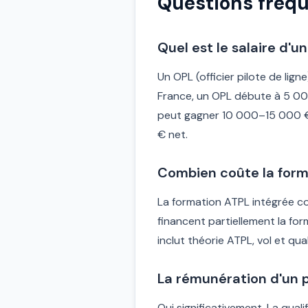
Questions fréque
Quel est le salaire d'u
Un OPL (officier pilote de l
France, un OPL débute à 5 0
peut gagner 10 000–15 000 €
€ net.
Combien coûte la forma
La formation ATPL intégrée c
financent partiellement la fo
inclut théorie ATPL, vol et qual
La rémunération d'un p
Oui significativement. La qua