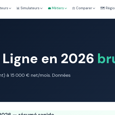
teurs
📊 Simulateurs
💼 Métiers
⚖️ Comparer
🗺️ Régi
e Ligne en 2026
br
ant) à 15 000 € net/mois. Données
e 2026 — résumé rapide