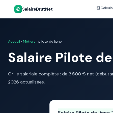
€
🧮 Calcula
SalaireBrutNet
Accueil
›
Métiers
› pilote de ligne
Salaire Pilote d
Grille salariale complète : de 3 500 € net (début
2026 actualisées.
Salaire Pilote de lign