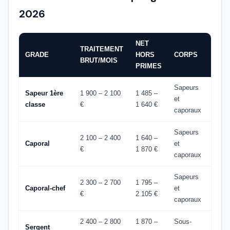
2026
NET
TRAITEMENT
GRADE
HORS
CORPS
BRUT/MOIS
PRIMES
Sapeurs
Sapeur 1ère
1 900 – 2 100
1 485 –
et
classe
€
1 640 €
caporaux
Sapeurs
2 100 – 2 400
1 640 –
Caporal
et
€
1 870 €
caporaux
Sapeurs
2 300 – 2 700
1 795 –
Caporal-chef
et
€
2 105 €
caporaux
2 400 – 2 800
1 870 –
Sous-
Sergent