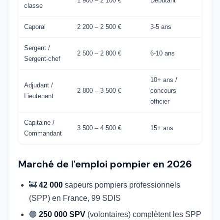
1 900 – 2 100 €
Débutant
classe
Caporal
2 200 – 2 500 €
3-5 ans
Sergent /
2 500 – 2 800 €
6-10 ans
Sergent-chef
10+ ans /
Adjudant /
2 800 – 3 500 €
concours
Lieutenant
officier
Capitaine /
3 500 – 4 500 €
15+ ans
Commandant
Marché de l'emploi pompier en 2026
🚒
42 000
sapeurs pompiers professionnels
(SPP) en France, 99 SDIS
🟢
250 000 SPV
(volontaires) complètent les SPP