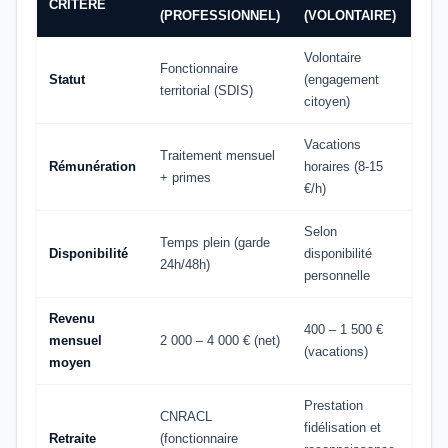
CRITÈRE
(PROFESSIONNEL)
(VOLONTAIRE)
Volontaire
Fonctionnaire
Statut
(engagement
territorial (SDIS)
citoyen)
Vacations
Traitement mensuel
Rémunération
horaires (8-15
+ primes
€/h)
Selon
Temps plein (garde
Disponibilité
disponibilité
24h/48h)
personnelle
Revenu
400 – 1 500 €
mensuel
2 000 – 4 000 € (net)
(vacations)
moyen
Prestation
CNRACL
fidélisation et
Retraite
(fonctionnaire