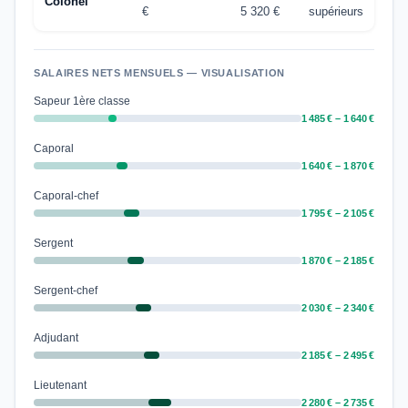
Colonel
€
5 320 €
supérieurs
SALAIRES NETS MENSUELS — VISUALISATION
Sapeur 1ère classe
1 485 € – 1 640 €
Caporal
1 640 € – 1 870 €
Caporal-chef
1 795 € – 2 105 €
Sergent
1 870 € – 2 185 €
Sergent-chef
2 030 € – 2 340 €
Adjudant
2 185 € – 2 495 €
Lieutenant
2 280 € – 2 735 €