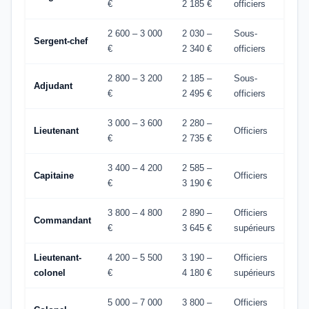
€
2 185 €
officiers
2 600 – 3 000
2 030 –
Sous-
Sergent-chef
€
2 340 €
officiers
2 800 – 3 200
2 185 –
Sous-
Adjudant
€
2 495 €
officiers
3 000 – 3 600
2 280 –
Lieutenant
Officiers
€
2 735 €
3 400 – 4 200
2 585 –
Capitaine
Officiers
€
3 190 €
3 800 – 4 800
2 890 –
Officiers
Commandant
€
3 645 €
supérieurs
Lieutenant-
4 200 – 5 500
3 190 –
Officiers
colonel
€
4 180 €
supérieurs
5 000 – 7 000
3 800 –
Officiers