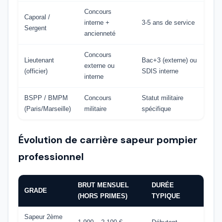
Concours
Caporal /
interne +
3-5 ans de service
Sergent
ancienneté
Concours
Lieutenant
Bac+3 (externe) ou
externe ou
(officier)
SDIS interne
interne
BSPP / BMPM
Concours
Statut militaire
(Paris/Marseille)
militaire
spécifique
Évolution de carrière sapeur pompier
professionnel
BRUT MENSUEL
DURÉE
GRADE
(HORS PRIMES)
TYPIQUE
Sapeur 2ème